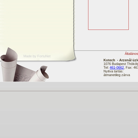
Általáno
Made by FortuNet
Kotech - Arzenál üzl
1076 Budapest Thököly
Tel:
461-0662
, Fax: 4
Nyitva tartás:
átmanetileg zárva