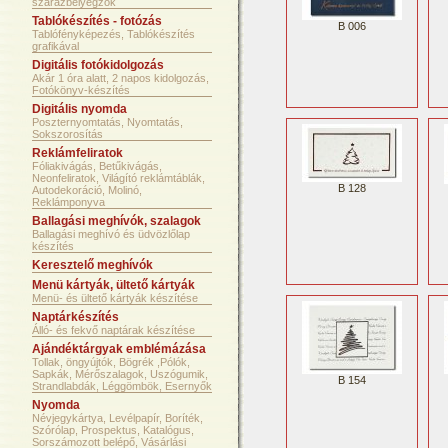
szárazbélyegzők
Tablókészítés - fotózás
B 006
Tablófényképezés, Tablókészítés
grafikával
Digitális fotókidolgozás
Akár 1 óra alatt, 2 napos kidolgozás,
Fotókönyv-készítés
Digitális nyomda
Poszternyomtatás, Nyomtatás,
Sokszorosítás
Reklámfeliratok
Fóliakivágás, Betűkivágás,
Neonfeliratok, Világító reklámtáblák,
B 128
Autodekoráció, Molinó,
Reklámponyva
Ballagási meghívók, szalagok
Ballagási meghívó és üdvözlőlap
készítés
Keresztelő meghívók
Menü kártyák, ültető kártyák
Menü- és ültető kártyák készítése
Naptárkészítés
Álló- és fekvő naptárak készítése
Ajándéktárgyak emblémázása
Tollak, öngyújtók, Bögrék ,Pólók,
Sapkák, Mérőszalagok, Uszógumik,
B 154
Strandlabdák, Léggömbök, Esernyők
Nyomda
Névjegykártya, Levélpapír, Boríték,
Szórólap, Prospektus, Katalógus,
Sorszámozott belépő, Vásárlási