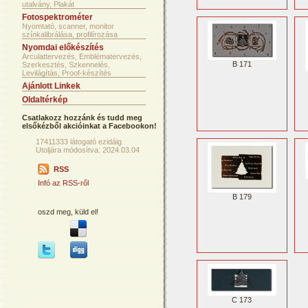
utalvány, Plakát
Fotospektrométer
Nyomtató, scanner, monitor
színkalibrálása, profilírozása
Nyomdai előkészítés
Arculattervezés, Emblématervezés,
B 171
Szerkesztés, Szkennelés,
Levilágítás, Proof-készítés
Ajánlott Linkek
Oldaltérkép
Csatlakozz hozzánk és tudd meg
elsőkézből akcióinkat a Facebookon!
17411333 látogató ezidáig
Utoljára módosítva: 2024.03.04
RSS
Infó az RSS-ről
B 179
oszd meg, küld el!
C 173