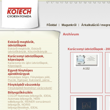
Főoldal
|
Magunkról
|
Árkalkuláció / megr
Archívum
Esküvői meghívók,
üdvözlőlapok
Esküvői meghívók, Esküvői
Karácsonyi üdvözlőlapok - 200
üdvözlőkártyák, Köszönőkártyák
Karácsonyi üdvözlőlapok,
képeslapok
Karácsonyi és újévi üdvözlőlapok,
Képeslapok
A 152
Egyedi fényképes
ajándéktárgyak
Fényképes bögre, Fényképes póló,
Puzzle, Egérpad, Kulcstartó, párna
Fényképből vászonkép
Fényképéből festményt varázsolunk!
Bélyegzőkészítés
COLOP Automata bélyegzők, IDEAL
Automata bélyegzők, HERI
tollbélyegzők, REINER sorszámozó
bélyegzők, NORIS
bélyegzőfestékek, IDEAL