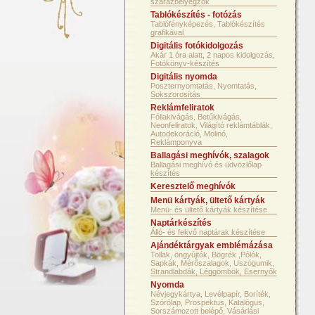
szárazbélyegzők
Tablókészítés - fotózás
Tablófényképezés, Tablókészítés
grafikával
Digitális fotókidolgozás
Akár 1 óra alatt, 2 napos kidolgozás,
Fotókönyv-készítés
Digitális nyomda
Poszternyomtatás, Nyomtatás,
Sokszorosítás
Reklámfeliratok
Fóliakivágás, Betűkivágás,
Neonfeliratok, Világító reklámtáblák,
Autodekoráció, Molinó,
Reklámponyva
Ballagási meghívók, szalagok
Ballagási meghívó és üdvözlőlap
készítés
Keresztelő meghívók
Menü kártyák, ültető kártyák
Menü- és ültető kártyák készítése
Naptárkészítés
Álló- és fekvő naptárak készítése
Ajándéktárgyak emblémázása
Tollak, öngyújtók, Bögrék ,Pólók,
Sapkák, Mérőszalagok, Uszógumik,
Strandlabdák, Léggömbök, Esernyők
Nyomda
Névjegykártya, Levélpapír, Boríték,
Szórólap, Prospektus, Katalógus,
Sorszámozott belépő, Vásárlási