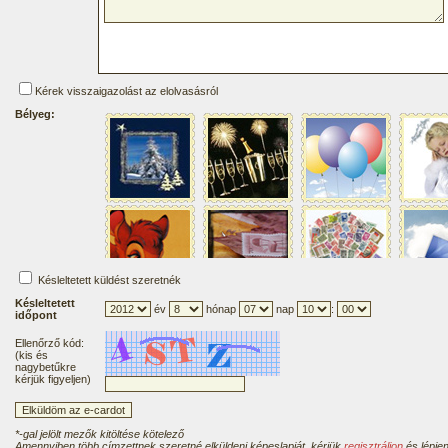
Kérek visszaigazolást az elolvasásról
Bélyeg:
Késleltetett küldést szeretnék
Késleltetett
év
hónap
nap
:
időpont
Ellenőrző kód:
(kis és
nagybetűkre
kérjük figyeljen)
*-gal jelölt mezők kitöltése kötelező
Amennyiben több címzettnek szeretné elküldeni képeslapját, kérjük
regisztráljon
és lépjen