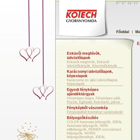
Főoldal
|
Ma
E
Esküvői meghívók,
üdvözlőlapok
Esküvői meghívók, Esküvői
üdvözlőkártyák, Köszönőkártyák
Karácsonyi üdvözlőlapok,
képeslapok
Karácsonyi és újévi üdvözlőlapok,
Képeslapok
Egyedi fényképes
ajándéktárgyak
Fényképes bögre, Fényképes póló,
Puzzle, Egérpad, Kulcstartó, párna
Fényképből vászonkép
Fényképéből festményt varázsolunk!
Bélyegzőkészítés
COLOP Automata bélyegzők, IDEAL
Automata bélyegzők, HERI
tollbélyegzők, REINER sorszámozó
bélyegzők, NORIS
bélyegzőfestékek, IDEAL