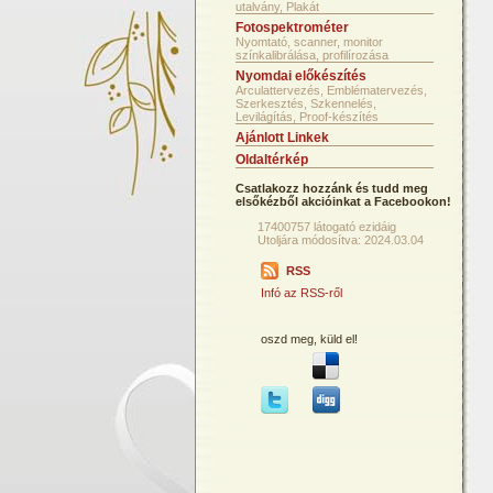
utalvány, Plakát
Fotospektrométer
Nyomtató, scanner, monitor
színkalibrálása, profilírozása
Nyomdai előkészítés
Arculattervezés, Emblématervezés,
Szerkesztés, Szkennelés,
Levilágítás, Proof-készítés
Ajánlott Linkek
Oldaltérkép
Csatlakozz hozzánk és tudd meg
elsőkézből akcióinkat a Facebookon!
17400757 látogató ezidáig
Utoljára módosítva: 2024.03.04
RSS
Infó az RSS-ről
oszd meg, küld el!