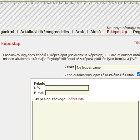
Ma Ibolya névnapja va
gunkról
|
Árkalkuláció / megrendelés
|
Árak
|
Akció
|
E-képeslap
|
Reg
-képeslap
Főol
Oldalunkról ingyenes zenélő E-képeslapot (elektronikus képeslap), E-Card-ot küldhet bar
minden alkalomra akár saját fényképfeltöltéssel is! A képeslapküldés ilyen formája a jövő!
Zene:
Zene automatikus lejátszása kiválasztás után:
Feladó:
Név:
E-mail:
E-képeslap szövege:
Idézet lista