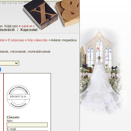
n. Küldj neki
e-card-ot »
isztráció
|
Kapcsolat
dal
»
E-képeslap
»
Kép választás
» Adatok megadása
átainak, rokonainak, munkatársainak
2026.08.07 21:14
Címzett:
Név:
E-mail: