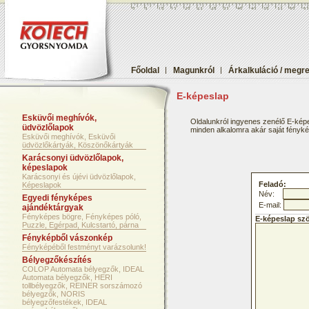
Főoldal
|
Magunkról
|
Árkalkuláció / megr
E-képeslap
Esküvői meghívók,
Oldalunkról ingyenes zenélő E-képe
üdvözlőlapok
minden alkalomra akár saját fényképf
Esküvői meghívók, Esküvői
üdvözlőkártyák, Köszönőkártyák
Karácsonyi üdvözlőlapok,
képeslapok
Karácsonyi és újévi üdvözlőlapok,
Feladó:
Képeslapok
Név:
Egyedi fényképes
E-mail:
ajándéktárgyak
Fényképes bögre, Fényképes póló,
E-képeslap sz
Puzzle, Egérpad, Kulcstartó, párna
Fényképből vászonkép
Fényképéből festményt varázsolunk!
Bélyegzőkészítés
COLOP Automata bélyegzők, IDEAL
Automata bélyegzők, HERI
tollbélyegzők, REINER sorszámozó
bélyegzők, NORIS
bélyegzőfestékek, IDEAL