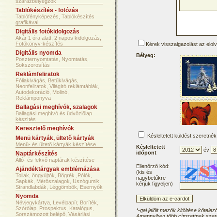
szárazbélyegzők
Tablókészítés - fotózás
Tablófényképezés, Tablókészítés
grafikával
Digitális fotókidolgozás
Akár 1 óra alatt, 2 napos kidolgozás,
Fotókönyv-készítés
Kérek visszaigazolást az elol
Digitális nyomda
Bélyeg:
Poszternyomtatás, Nyomtatás,
Sokszorosítás
Reklámfeliratok
Fóliakivágás, Betűkivágás,
Neonfeliratok, Világító reklámtáblák,
Autodekoráció, Molinó,
Reklámponyva
Ballagási meghívók, szalagok
Ballagási meghívó és üdvözlőlap
készítés
Keresztelő meghívók
Késleltetett küldést szeretnék
Menü kártyák, ültető kártyák
Menü- és ültető kártyák készítése
Késleltetett
év
időpont
Naptárkészítés
Álló- és fekvő naptárak készítése
Ellenőrző kód:
Ajándéktárgyak emblémázása
(kis és
Tollak, öngyújtók, Bögrék ,Pólók,
nagybetűkre
Sapkák, Mérőszalagok, Uszógumik,
kérjük figyeljen)
Strandlabdák, Léggömbök, Esernyők
Nyomda
Névjegykártya, Levélpapír, Boríték,
Szórólap, Prospektus, Katalógus,
*-gal jelölt mezők kitöltése kötelez
Sorszámozott belépő, Vásárlási
Amennyiben több címzettnek szere