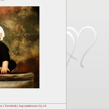
ez
|
Termékdíj
|
Jogi nyilatkozat
|
Gy.I.K.