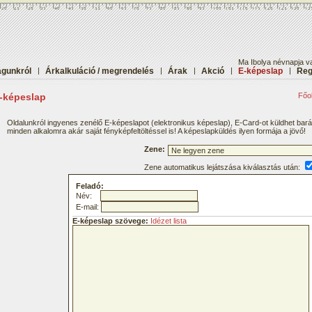
Ma Ibolya névnapja va
gunkról
|
Árkalkuláció / megrendelés
|
Árak
|
Akció
|
E-képeslap
|
Reg
-képeslap
Főol
Oldalunkról ingyenes zenélő E-képeslapot (elektronikus képeslap), E-Card-ot küldhet bar
minden alkalomra akár saját fényképfeltöltéssel is! A képeslapküldés ilyen formája a jövő!
Zene:
Zene automatikus lejátszása kiválasztás után:
Feladó:
Név:
E-mail:
E-képeslap szövege:
Idézet lista