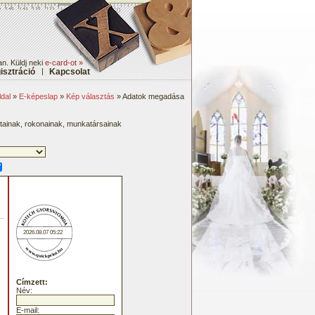
n. Küldj neki
e-card-ot »
isztráció
|
Kapcsolat
dal
»
E-képeslap
»
Kép választás
» Adatok megadása
átainak, rokonainak, munkatársainak
2026.08.07 05:22
Címzett:
Név:
E-mail: