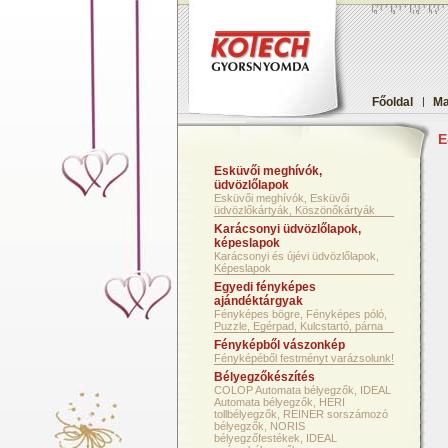
Főoldal
|
Ma
E
Esküvői meghívók,
üdvözlőlapok
Esküvői meghívók, Esküvői
üdvözlőkártyák, Köszönőkártyák
Karácsonyi üdvözlőlapok,
képeslapok
Karácsonyi és újévi üdvözlőlapok,
Képeslapok
Egyedi fényképes
ajándéktárgyak
Fényképes bögre, Fényképes póló,
Puzzle, Egérpad, Kulcstartó, párna
Fényképből vászonkép
Fényképéből festményt varázsolunk!
Bélyegzőkészítés
COLOP Automata bélyegzők, IDEAL
Automata bélyegzők, HERI
tollbélyegzők, REINER sorszámozó
bélyegzők, NORIS
bélyegzőfestékek, IDEAL