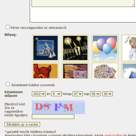
Kérek visszaigazolást az elolvasásról
Bélyeg:
Késleltetett küldést szeretnék
Késleltetett
év
hónap
nap
:
időpont
Ellenőrző kód:
(kis és
nagybetűkre
kérjük figyeljen)
*-gal jelölt mezők kitöltése kötelező
Amennyiben több címzettnek szeretné elküldeni képeslapját, kérjük
regisztráljon
és lépjen