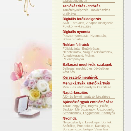
szárazbélyegzők
Tablókészítés - fotózás
Tablófényképezés, Tablókészítés
grafikával
Digitális fotókidolgozás
Akár 1 óra alatt, 2 napos kidolgozás,
Fotókönyv-készítés
Digitális nyomda
Poszternyomtatás, Nyomtatás,
Sokszorosítás
Reklámfeliratok
Fóliakivágás, Betűkivágás,
Neonfeliratok, Világító reklámtáblák,
Autodekoráció, Molinó,
Reklámponyva
Ballagási meghívók, szalagok
Ballagási meghívó és üdvözlőlap
készítés
Keresztelő meghívók
Menü kártyák, ültető kártyák
Menü- és ültető kártyák készítése
Naptárkészítés
Álló- és fekvő naptárak készítése
Ajándéktárgyak emblémázása
Tollak, öngyújtók, Bögrék ,Pólók,
Sapkák, Mérőszalagok, Uszógumik,
Strandlabdák, Léggömbök, Esernyők
Nyomda
Névjegykártya, Levélpapír, Boríték,
Szórólap, Prospektus, Katalógus,
Sorszámozott belépő, Vásárlási