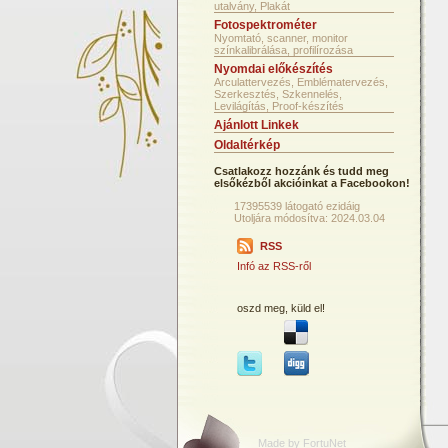
utalvány, Plakát
Fotospektrométer
Nyomtató, scanner, monitor
színkalibrálása, profilírozása
Nyomdai előkészítés
Arculattervezés, Emblématervezés,
Szerkesztés, Szkennelés,
Levilágítás, Proof-készítés
Ajánlott Linkek
Oldaltérkép
Csatlakozz hozzánk és tudd meg
elsőkézből akcióinkat a Facebookon!
17395539 látogató ezidáig
Utoljára módosítva: 2024.03.04
RSS
Infó az RSS-ről
oszd meg, küld el!
Made by FortuNet