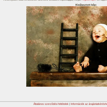
Kiválasztott kép:
Általános szerződési feltételek
|
Információk az árajánlatkérésh