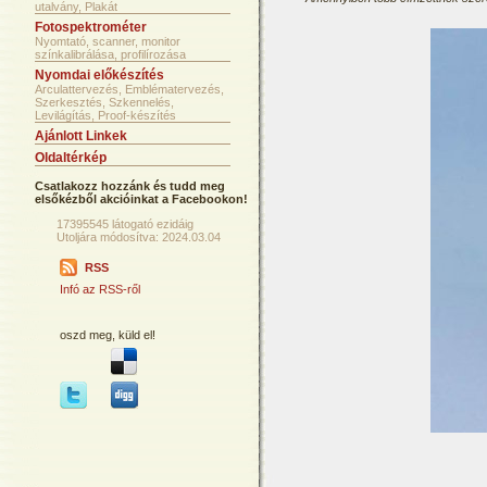
utalvány, Plakát
Fotospektrométer
Nyomtató, scanner, monitor
színkalibrálása, profilírozása
Nyomdai előkészítés
Arculattervezés, Emblématervezés,
Szerkesztés, Szkennelés,
Levilágítás, Proof-készítés
Ajánlott Linkek
Oldaltérkép
Csatlakozz hozzánk és tudd meg
elsőkézből akcióinkat a Facebookon!
17395545 látogató ezidáig
Utoljára módosítva: 2024.03.04
RSS
Infó az RSS-ről
oszd meg, küld el!