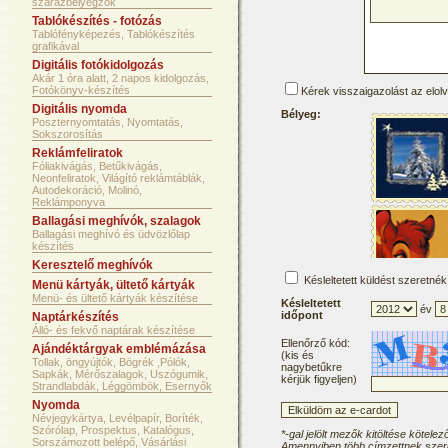
szárazbélyegzők
Tablókészítés - fotózás
Tablófényképezés, Tablókészítés
grafikával
Digitális fotókidolgozás
Akár 1 óra alatt, 2 napos kidolgozás,
Fotókönyv-készítés
Kérek visszaigazolást az elol
Digitális nyomda
Bélyeg:
Poszternyomtatás, Nyomtatás,
Sokszorosítás
Reklámfeliratok
Fóliakivágás, Betűkivágás,
Neonfeliratok, Világító reklámtáblák,
Autodekoráció, Molinó,
Reklámponyva
Ballagási meghívók, szalagok
Ballagási meghívó és üdvözlőlap
készítés
Keresztelő meghívók
Késleltetett küldést szeretnék
Menü kártyák, ültető kártyák
Menü- és ültető kártyák készítése
Késleltetett
év
időpont
Naptárkészítés
Álló- és fekvő naptárak készítése
Ellenőrző kód:
Ajándéktárgyak emblémázása
(kis és
Tollak, öngyújtók, Bögrék ,Pólók,
nagybetűkre
Sapkák, Mérőszalagok, Uszógumik,
kérjük figyeljen)
Strandlabdák, Léggömbök, Esernyők
Nyomda
Névjegykártya, Levélpapír, Boríték,
Szórólap, Prospektus, Katalógus,
*-gal jelölt mezők kitöltése kötelez
Sorszámozott belépő, Vásárlási
Amennyiben több címzettnek szere