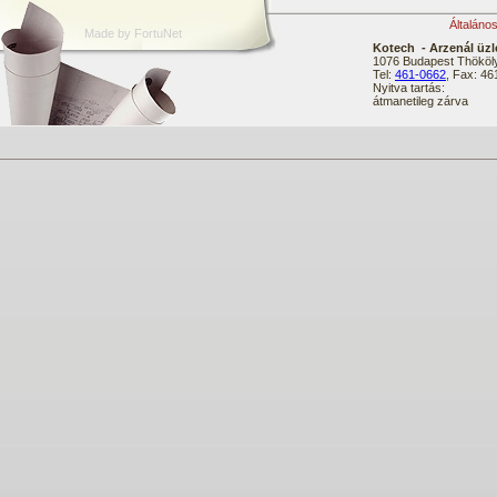
Általáno
Made by FortuNet
Kotech - Arzenál üzl
1076 Budapest Thököly
Tel:
461-0662
, Fax: 4
Nyitva tartás:
átmanetileg zárva