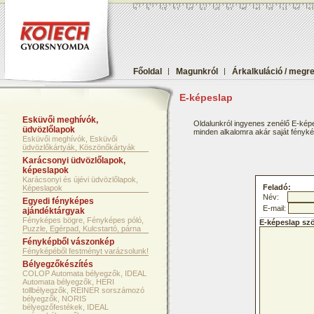
Főoldal
|
Magunkról
|
Árkalkuláció / megr
E-képeslap
Esküvői meghívók,
Oldalunkról ingyenes zenélő E-képe
üdvözlőlapok
minden alkalomra akár saját fényképf
Esküvői meghívók, Esküvői
üdvözlőkártyák, Köszönőkártyák
Karácsonyi üdvözlőlapok,
képeslapok
Karácsonyi és újévi üdvözlőlapok,
Feladó:
Képeslapok
Név:
Egyedi fényképes
E-mail:
ajándéktárgyak
Fényképes bögre, Fényképes póló,
E-képeslap sz
Puzzle, Egérpad, Kulcstartó, párna
Fényképből vászonkép
Fényképéből festményt varázsolunk!
Bélyegzőkészítés
COLOP Automata bélyegzők, IDEAL
Automata bélyegzők, HERI
tollbélyegzők, REINER sorszámozó
bélyegzők, NORIS
bélyegzőfestékek, IDEAL