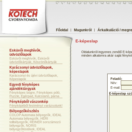
Főoldal
|
Magunkról
|
Árkalkuláció / megr
E-képeslap
Esküvői meghívók,
Oldalunkról ingyenes zenélő E-képe
üdvözlőlapok
minden alkalomra akár saját fényképf
Esküvői meghívók, Esküvői
üdvözlőkártyák, Köszönőkártyák
Karácsonyi üdvözlőlapok,
képeslapok
Karácsonyi és újévi üdvözlőlapok,
Feladó:
Képeslapok
Név:
Egyedi fényképes
E-mail:
ajándéktárgyak
Fényképes bögre, Fényképes póló,
E-képeslap sz
Puzzle, Egérpad, Kulcstartó, párna
Fényképből vászonkép
Fényképéből festményt varázsolunk!
Bélyegzőkészítés
COLOP Automata bélyegzők, IDEAL
Automata bélyegzők, HERI
tollbélyegzők, REINER sorszámozó
bélyegzők, NORIS
bélyegzőfestékek, IDEAL