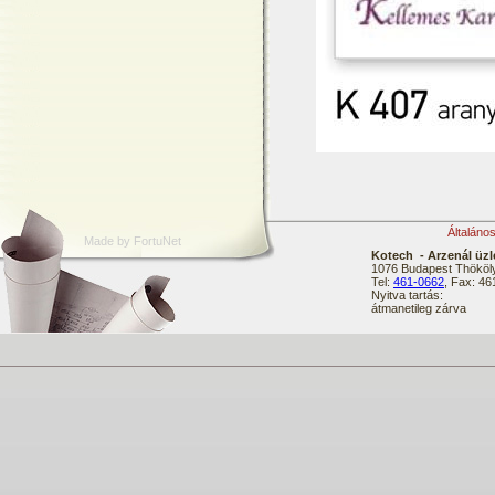
Általáno
Made by FortuNet
Kotech - Arzenál üzl
1076 Budapest Thököly
Tel:
461-0662
, Fax: 4
Nyitva tartás:
átmanetileg zárva