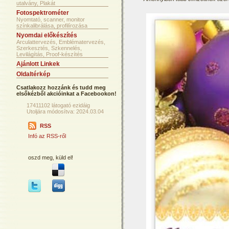
utalvány, Plakát
Fotospektrométer
Nyomtató, scanner, monitor
színkalibrálása, profilírozása
Nyomdai előkészítés
Arculattervezés, Emblématervezés,
Szerkesztés, Szkennelés,
Levilágítás, Proof-készítés
Ajánlott Linkek
Oldaltérkép
Csatlakozz hozzánk és tudd meg
elsőkézből akcióinkat a Facebookon!
17411102 látogató ezidáig
Utoljára módosítva: 2024.03.04
RSS
Infó az RSS-ről
oszd meg, küld el!