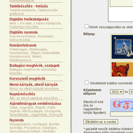
szárazbélyegzők
Tablókészítés - fotózás
Tablófényképezés, Tablókészítés
grafikával
Digitális fotókidolgozás
Akár 1 óra alatt, 2 napos kidolgozás,
Fotókönyv-készítés
Kérek visszaigazolást az elol
Digitális nyomda
Bélyeg:
Poszternyomtatás, Nyomtatás,
Sokszorosítás
Reklámfeliratok
Fóliakivágás, Betűkivágás,
Neonfeliratok, Világító reklámtáblák,
Autodekoráció, Molinó,
Reklámponyva
Ballagási meghívók, szalagok
Ballagási meghívó és üdvözlőlap
készítés
Keresztelő meghívók
Késleltetett küldést szeretnék
Menü kártyák, ültető kártyák
Menü- és ültető kártyák készítése
Késleltetett
év
időpont
Naptárkészítés
Álló- és fekvő naptárak készítése
Ellenőrző kód:
Ajándéktárgyak emblémázása
(kis és
Tollak, öngyújtók, Bögrék ,Pólók,
nagybetűkre
Sapkák, Mérőszalagok, Uszógumik,
kérjük figyeljen)
Strandlabdák, Léggömbök, Esernyők
Nyomda
Névjegykártya, Levélpapír, Boríték,
Szórólap, Prospektus, Katalógus,
*-gal jelölt mezők kitöltése kötelez
Sorszámozott belépő, Vásárlási
Amennyiben több címzettnek szere