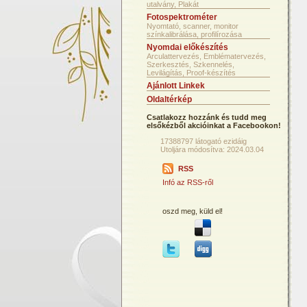
utalvány, Plakát
Fotospektrométer
Nyomtató, scanner, monitor
színkalibrálása, profilírozása
Nyomdai előkészítés
Arculattervezés, Emblématervezés,
Szerkesztés, Szkennelés,
Levilágítás, Proof-készítés
Ajánlott Linkek
Oldaltérkép
Csatlakozz hozzánk és tudd meg
elsőkézből akcióinkat a Facebookon!
17388797 látogató ezidáig
Utoljára módosítva: 2024.03.04
RSS
Infó az RSS-ről
oszd meg, küld el!