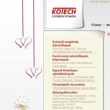
Főoldal
|
Ma
E
Esküvői meghívók,
üdvözlőlapok
Esküvői meghívók, Esküvői
üdvözlőkártyák, Köszönőkártyák
Karácsonyi üdvözlőlapok,
képeslapok
Karácsonyi és újévi üdvözlőlapok,
Képeslapok
Egyedi fényképes
ajándéktárgyak
Fényképes bögre, Fényképes póló,
Puzzle, Egérpad, Kulcstartó, párna
Fényképből vászonkép
Fényképéből festményt varázsolunk!
Bélyegzőkészítés
COLOP Automata bélyegzők, IDEAL
Automata bélyegzők, HERI
tollbélyegzők, REINER sorszámozó
bélyegzők, NORIS
bélyegzőfestékek, IDEAL