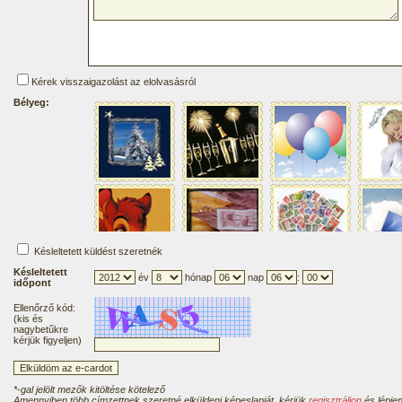
Kérek visszaigazolást az elolvasásról
Bélyeg:
Késleltetett küldést szeretnék
Késleltetett
év
hónap
nap
:
időpont
Ellenőrző kód:
(kis és
nagybetűkre
kérjük figyeljen)
*-gal jelölt mezők kitöltése kötelező
Amennyiben több címzettnek szeretné elküldeni képeslapját, kérjük
regisztráljon
és lépjen