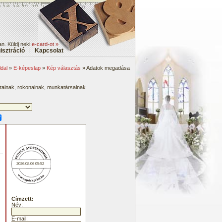
an. Küldj neki
e-card-ot »
isztráció
|
Kapcsolat
dal
»
E-képeslap
»
Kép választás
» Adatok megadása
átainak, rokonainak, munkatársainak
2026.08.06 05:52
Címzett:
Név:
E-mail: