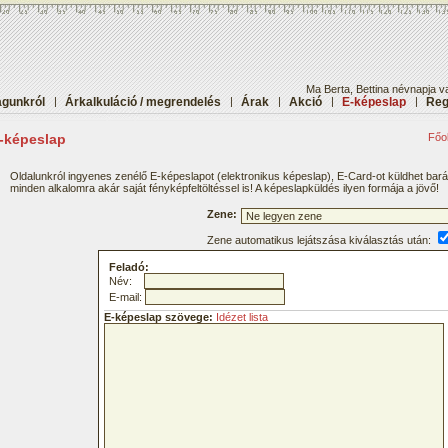
Ma Berta, Bettina névnapja v
gunkról
|
Árkalkuláció / megrendelés
|
Árak
|
Akció
|
E-képeslap
|
Reg
-képeslap
Főol
Oldalunkról ingyenes zenélő E-képeslapot (elektronikus képeslap), E-Card-ot küldhet bar
minden alkalomra akár saját fényképfeltöltéssel is! A képeslapküldés ilyen formája a jövő!
Zene:
Zene automatikus lejátszása kiválasztás után:
Feladó:
Név:
E-mail:
E-képeslap szövege:
Idézet lista