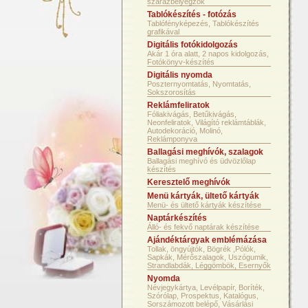
szárazbélyegzők
Tablókészítés - fotózás
Tablófényképezés, Tablókészítés
grafikával
Digitális fotókidolgozás
Akár 1 óra alatt, 2 napos kidolgozás,
Fotókönyv-készítés
Digitális nyomda
Poszternyomtatás, Nyomtatás,
Sokszorosítás
Reklámfeliratok
Fóliakivágás, Betűkivágás,
Neonfeliratok, Világító reklámtáblák,
Autodekoráció, Molinó,
Reklámponyva
Ballagási meghívók, szalagok
Ballagási meghívó és üdvözlőlap
készítés
Keresztelő meghívók
Menü kártyák, ültető kártyák
Menü- és ültető kártyák készítése
Naptárkészítés
Álló- és fekvő naptárak készítése
Ajándéktárgyak emblémázása
Tollak, öngyújtók, Bögrék ,Pólók,
Sapkák, Mérőszalagok, Uszógumik,
Strandlabdák, Léggömbök, Esernyők
Nyomda
Névjegykártya, Levélpapír, Boríték,
Szórólap, Prospektus, Katalógus,
Sorszámozott belépő, Vásárlási