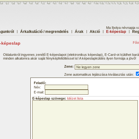
Ma Ibolya névnapja va
gunkról
|
Árkalkuláció / megrendelés
|
Árak
|
Akció
|
E-képeslap
|
Reg
-képeslap
Főol
Oldalunkról ingyenes zenélő E-képeslapot (elektronikus képeslap), E-Card-ot küldhet bar
minden alkalomra akár saját fényképfeltöltéssel is! A képeslapküldés ilyen formája a jövő!
Zene:
Zene automatikus lejátszása kiválasztás után:
Feladó:
Név:
E-mail:
E-képeslap szövege:
Idézet lista