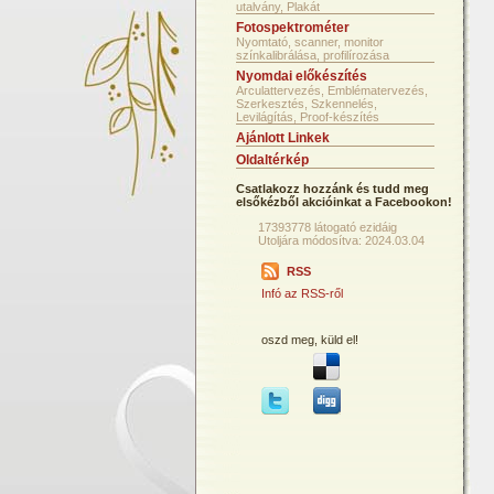
utalvány, Plakát
Fotospektrométer
Nyomtató, scanner, monitor
színkalibrálása, profilírozása
Nyomdai előkészítés
Arculattervezés, Emblématervezés,
Szerkesztés, Szkennelés,
Levilágítás, Proof-készítés
Ajánlott Linkek
Oldaltérkép
Csatlakozz hozzánk és tudd meg
elsőkézből akcióinkat a Facebookon!
17393778 látogató ezidáig
Utoljára módosítva: 2024.03.04
RSS
Infó az RSS-ről
oszd meg, küld el!