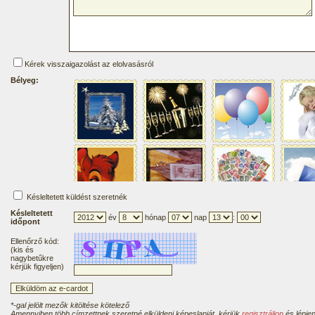
Kérek visszaigazolást az elolvasásról
Bélyeg:
Késleltetett küldést szeretnék
Késleltetett
év
hónap
nap
:
időpont
Ellenőrző kód:
(kis és
nagybetűkre
kérjük figyeljen)
*-gal jelölt mezők kitöltése kötelező
Amennyiben több címzettnek szeretné elküldeni képeslapját, kérjük
regisztráljon
és lépjen