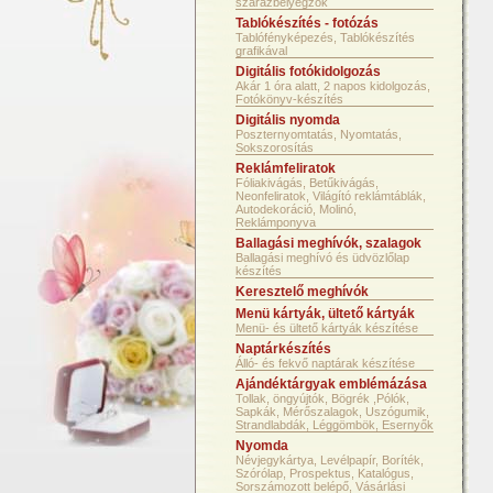
szárazbélyegzők
Tablókészítés - fotózás
Tablófényképezés, Tablókészítés
grafikával
Digitális fotókidolgozás
Akár 1 óra alatt, 2 napos kidolgozás,
Fotókönyv-készítés
Digitális nyomda
Poszternyomtatás, Nyomtatás,
Sokszorosítás
Reklámfeliratok
Fóliakivágás, Betűkivágás,
Neonfeliratok, Világító reklámtáblák,
Autodekoráció, Molinó,
Reklámponyva
Ballagási meghívók, szalagok
Ballagási meghívó és üdvözlőlap
készítés
Keresztelő meghívók
Menü kártyák, ültető kártyák
Menü- és ültető kártyák készítése
Naptárkészítés
Álló- és fekvő naptárak készítése
Ajándéktárgyak emblémázása
Tollak, öngyújtók, Bögrék ,Pólók,
Sapkák, Mérőszalagok, Uszógumik,
Strandlabdák, Léggömbök, Esernyők
Nyomda
Névjegykártya, Levélpapír, Boríték,
Szórólap, Prospektus, Katalógus,
Sorszámozott belépő, Vásárlási