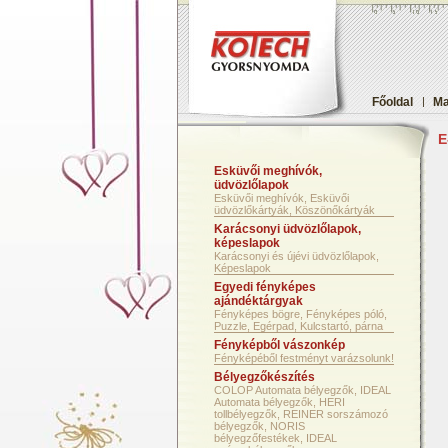
Főoldal
|
Ma
E
Esküvői meghívók,
üdvözlőlapok
Esküvői meghívók, Esküvői
üdvözlőkártyák, Köszönőkártyák
Karácsonyi üdvözlőlapok,
képeslapok
Karácsonyi és újévi üdvözlőlapok,
Képeslapok
Egyedi fényképes
ajándéktárgyak
Fényképes bögre, Fényképes póló,
Puzzle, Egérpad, Kulcstartó, párna
Fényképből vászonkép
Fényképéből festményt varázsolunk!
Bélyegzőkészítés
COLOP Automata bélyegzők, IDEAL
Automata bélyegzők, HERI
tollbélyegzők, REINER sorszámozó
bélyegzők, NORIS
bélyegzőfestékek, IDEAL