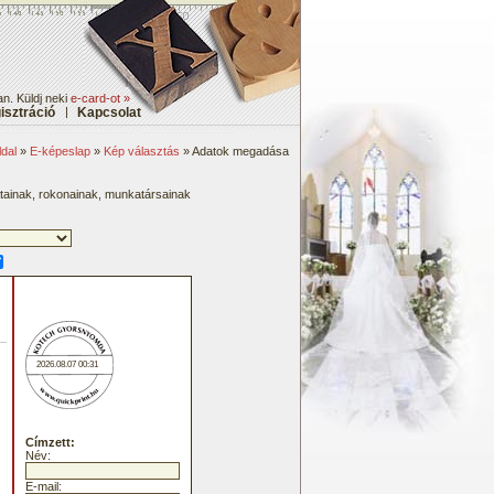
n. Küldj neki
e-card-ot »
isztráció
|
Kapcsolat
dal
»
E-képeslap
»
Kép választás
» Adatok megadása
átainak, rokonainak, munkatársainak
2026.08.07 00:31
Címzett:
Név:
E-mail: