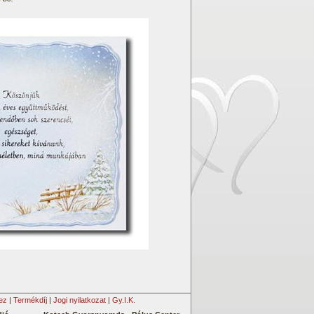
ez
|
Termékdíj
|
Jogi nyilatkozat
|
Gy.I.K.