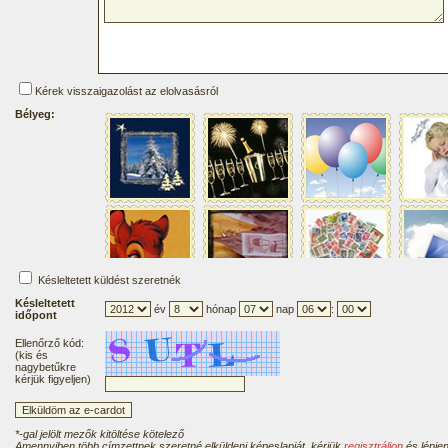
Kérek visszaigazolást az elolvasásról
Bélyeg:
Késleltetett küldést szeretnék
Késleltetett
év
hónap
nap
:
időpont
Ellenőrző kód:
(kis és
nagybetűkre
kérjük figyeljen)
*-gal jelölt mezők kitöltése kötelező
Amennyiben több címzettnek szeretné elküldeni képeslapját, kérjük
regisztráljon
és lépjen