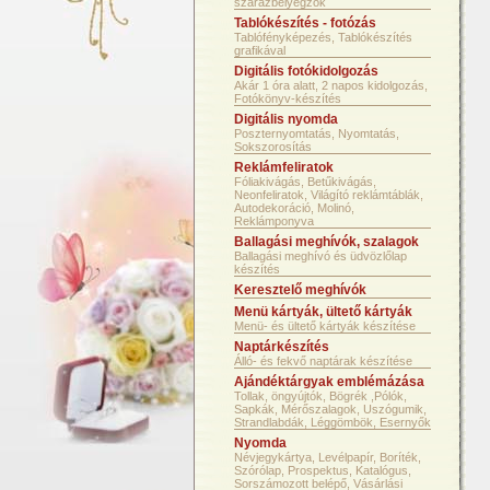
szárazbélyegzők
Tablókészítés - fotózás
Tablófényképezés, Tablókészítés
grafikával
Digitális fotókidolgozás
Akár 1 óra alatt, 2 napos kidolgozás,
Fotókönyv-készítés
Digitális nyomda
Poszternyomtatás, Nyomtatás,
Sokszorosítás
Reklámfeliratok
Fóliakivágás, Betűkivágás,
Neonfeliratok, Világító reklámtáblák,
Autodekoráció, Molinó,
Reklámponyva
Ballagási meghívók, szalagok
Ballagási meghívó és üdvözlőlap
készítés
Keresztelő meghívók
Menü kártyák, ültető kártyák
Menü- és ültető kártyák készítése
Naptárkészítés
Álló- és fekvő naptárak készítése
Ajándéktárgyak emblémázása
Tollak, öngyújtók, Bögrék ,Pólók,
Sapkák, Mérőszalagok, Uszógumik,
Strandlabdák, Léggömbök, Esernyők
Nyomda
Névjegykártya, Levélpapír, Boríték,
Szórólap, Prospektus, Katalógus,
Sorszámozott belépő, Vásárlási