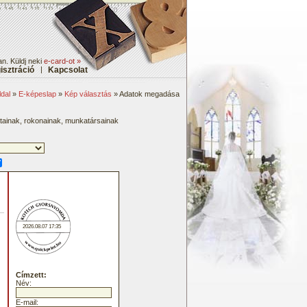
n. Küldj neki
e-card-ot »
isztráció
|
Kapcsolat
dal
»
E-képeslap
»
Kép választás
» Adatok megadása
átainak, rokonainak, munkatársainak
2026.08.07 17:35
Címzett:
Név:
E-mail: