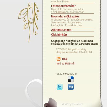
utalvány, Plakát
Fotospektrométer
Nyomtató, scanner, monitor
színkalibrálása, profilírozása
Nyomdai előkészítés
Arculattervezés, Emblématervezés,
Szerkesztés, Szkennelés,
Levilágítás, Proof-készítés
Ajánlott Linkek
Oldaltérkép
Csatlakozz hozzánk és tudd meg
elsőkézből akcióinkat a Facebookon!
17399013 látogató ezidáig
Utoljára módosítva: 2024.03.04
RSS
Infó az RSS-ről
oszd meg, küld el!
Made by FortuNet