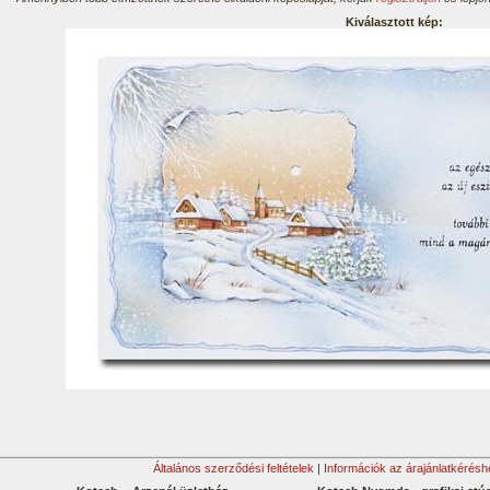
Kiválasztott kép:
Általános szerződési feltételek
|
Információk az árajánlatkérésh