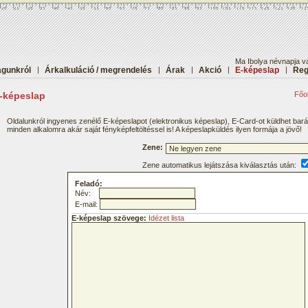
Ma Ibolya névnapja va
gunkról
|
Árkalkuláció / megrendelés
|
Árak
|
Akció
|
E-képeslap
|
Reg
-képeslap
Főol
Oldalunkról ingyenes zenélő E-képeslapot (elektronikus képeslap), E-Card-ot küldhet bar
minden alkalomra akár saját fényképfeltöltéssel is! A képeslapküldés ilyen formája a jövő!
Zene:
Zene automatikus lejátszása kiválasztás után:
Feladó:
Név:
E-mail:
E-képeslap szövege:
Idézet lista