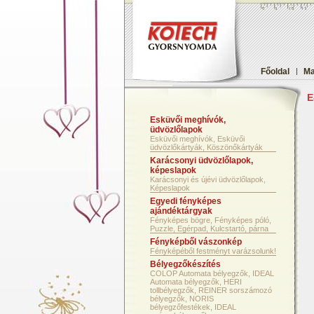
Főoldal
|
Ma
E
Esküvői meghívók,
üdvözlőlapok
Esküvői meghívók, Esküvői
üdvözlőkártyák, Köszönőkártyák
Karácsonyi üdvözlőlapok,
képeslapok
Karácsonyi és újévi üdvözlőlapok,
Képeslapok
Egyedi fényképes
ajándéktárgyak
Fényképes bögre, Fényképes póló,
Puzzle, Egérpad, Kulcstartó, párna
Fényképből vászonkép
Fényképéből festményt varázsolunk!
Bélyegzőkészítés
COLOP Automata bélyegzők, IDEAL
Automata bélyegzők, HERI
tollbélyegzők, REINER sorszámozó
bélyegzők, NORIS
bélyegzőfestékek, IDEAL