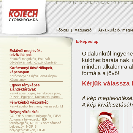
Főoldal
|
Magunkról
|
Árkalkuláció / megr
E-képeslap
Esküvői meghívók,
Oldalunkról ingyene
üdvözlőlapok
Esküvői meghívók, Esküvői
küldhet barátainak,
üdvözlőkártyák, Köszönőkártyák
minden alkalomra aká
Karácsonyi üdvözlőlapok,
képeslapok
formája a jövő!
Karácsonyi és újévi üdvözlőlapok,
Képeslapok
Kérjük válassza 
Egyedi fényképes
ajándéktárgyak
Fényképes bögre, Fényképes póló,
Puzzle, Egérpad, Kulcstartó, párna
A kép megtekintéséh
Fényképből vászonkép
A kép kiválasztásáh
Fényképéből festményt varázsolunk!
Bélyegzőkészítés
COLOP Automata bélyegzők, IDEAL
Automata bélyegzők, HERI
tollbélyegzők, REINER sorszámozó
bélyegzők, NORIS
bélyegzőfestékek, IDEAL