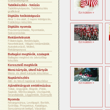
szárazbélyegzők
Tablókészítés - fotózás
Tablófényképezés, Tablókészítés
grafikával
Ezt küldöm »
Digitális fotókidolgozás
Akár 1 óra alatt, 2 napos kidolgozás,
Fotókönyv-készítés
Digitális nyomda
Poszternyomtatás, Nyomtatás,
Sokszorosítás
Reklámfeliratok
Fóliakivágás, Betűkivágás,
Ezt küldöm »
Neonfeliratok, Világító reklámtáblák,
Autodekoráció, Molinó,
Reklámponyva
Ballagási meghívók, szalagok
Ballagási meghívó és üdvözlőlap
készítés
Keresztelő meghívók
Menü kártyák, ültető kártyák
Menü- és ültető kártyák készítése
Naptárkészítés
Álló- és fekvő naptárak készítése
Ezt küldöm »
Ajándéktárgyak emblémázása
Tollak, öngyújtók, Bögrék ,Pólók,
Sapkák, Mérőszalagok, Uszógumik,
Strandlabdák, Léggömbök, Esernyők
Nyomda
Névjegykártya, Levélpapír, Boríték,
Szórólap, Prospektus, Katalógus,
Sorszámozott belépő, Vásárlási