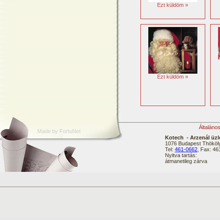
Ezt küldöm »
Ezt küldöm »
Általáno
Made by FortuNet
Kotech - Arzenál üzl
1076 Budapest Thököly
Tel:
461-0662
, Fax: 4
Nyitva tartás:
átmanetileg zárva