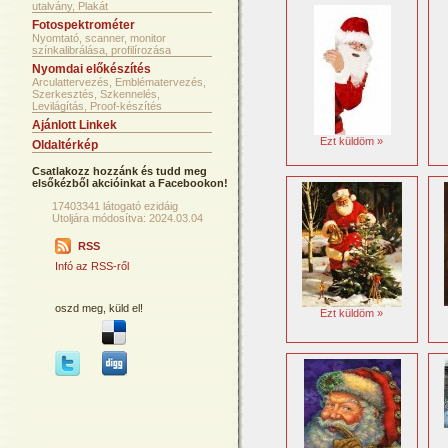
utalvány, Plakát
Fotospektrométer
Nyomtató, scanner, monitor
színkalibrálása, profilírozása
Nyomdai előkészítés
Arculattervezés, Emblématervezés,
Szerkesztés, Szkennelés,
Levilágítás, Proof-készítés
Ajánlott Linkek
Ezt küldöm »
Oldaltérkép
Csatlakozz hozzánk és tudd meg
elsőkézből akcióinkat a Facebookon!
17403341 látogató ezidáig
Utoljára módosítva: 2024.03.04
RSS
Infó az RSS-ről
oszd meg, küld el!
Ezt küldöm »