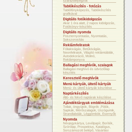
szárazbélyegzők
Tablókészítés - fotózás
Tablófényképezés, Tablókészítés
grafikával
Digitális fotókidolgozás
Akár 1 óra alatt, 2 napos kidolgozás,
Fotókönyv-készítés
Digitális nyomda
Poszternyomtatás, Nyomtatás,
Sokszorosítás
Reklámfeliratok
Fóliakivágás, Betűkivágás,
Neonfeliratok, Világító reklámtáblák,
Autodekoráció, Molinó,
Reklámponyva
Ballagási meghívók, szalagok
Ballagási meghívó és üdvözlőlap
készítés
Keresztelő meghívók
Menü kártyák, ültető kártyák
Menü- és ültető kártyák készítése
Naptárkészítés
Álló- és fekvő naptárak készítése
Ajándéktárgyak emblémázása
Tollak, öngyújtók, Bögrék ,Pólók,
Sapkák, Mérőszalagok, Uszógumik,
Strandlabdák, Léggömbök, Esernyők
Nyomda
Névjegykártya, Levélpapír, Boríték,
Szórólap, Prospektus, Katalógus,
Sorszámozott belépő, Vásárlási