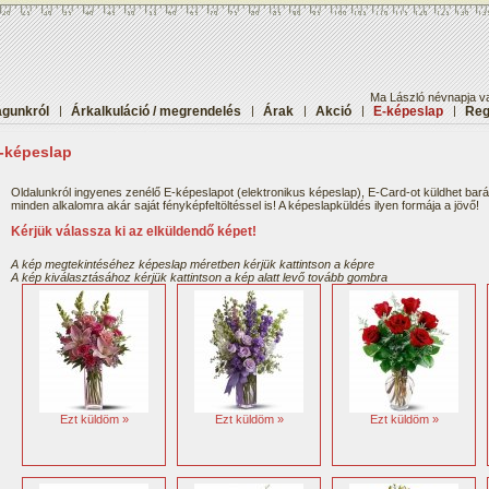
Ma László névnapja va
gunkról
|
Árkalkuláció / megrendelés
|
Árak
|
Akció
|
E-képeslap
|
Reg
-képeslap
Oldalunkról ingyenes zenélő E-képeslapot (elektronikus képeslap), E-Card-ot küldhet bar
minden alkalomra akár saját fényképfeltöltéssel is! A képeslapküldés ilyen formája a jövő!
Kérjük válassza ki az elküldendő képet!
A kép megtekintéséhez képeslap méretben kérjük kattintson a képre
A kép kiválasztásához kérjük kattintson a kép alatt levő tovább gombra
Ezt küldöm »
Ezt küldöm »
Ezt küldöm »