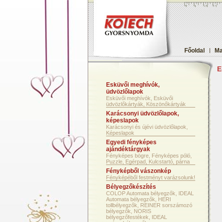
Főoldal
|
Ma
E
Esküvői meghívók,
üdvözlőlapok
Esküvői meghívók, Esküvői
üdvözlőkártyák, Köszönőkártyák
Karácsonyi üdvözlőlapok,
képeslapok
Karácsonyi és újévi üdvözlőlapok,
Képeslapok
Egyedi fényképes
ajándéktárgyak
Fényképes bögre, Fényképes póló,
Puzzle, Egérpad, Kulcstartó, párna
Fényképből vászonkép
Fényképéből festményt varázsolunk!
Bélyegzőkészítés
COLOP Automata bélyegzők, IDEAL
Automata bélyegzők, HERI
tollbélyegzők, REINER sorszámozó
bélyegzők, NORIS
bélyegzőfestékek, IDEAL