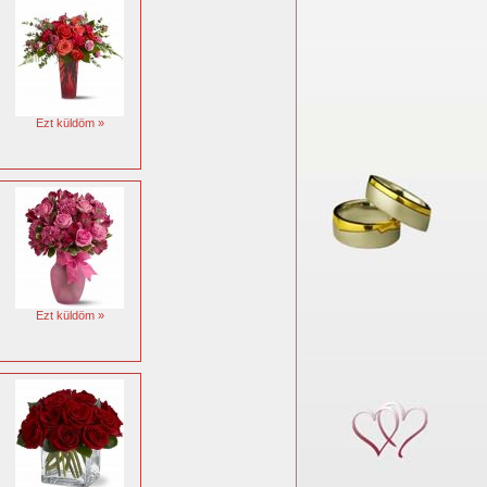
Ezt küldöm »
Ezt küldöm »