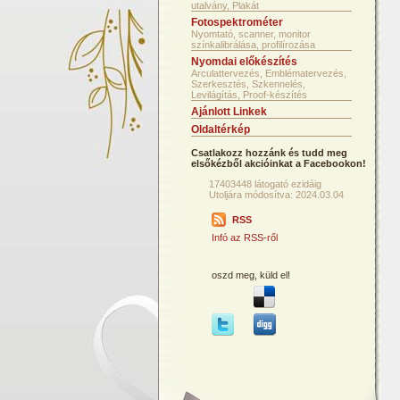
utalvány, Plakát
Fotospektrométer
Nyomtató, scanner, monitor
színkalibrálása, profilírozása
Nyomdai előkészítés
Arculattervezés, Emblématervezés,
Szerkesztés, Szkennelés,
Levilágítás, Proof-készítés
Ajánlott Linkek
Oldaltérkép
Csatlakozz hozzánk és tudd meg
elsőkézből akcióinkat a Facebookon!
17403448 látogató ezidáig
Utoljára módosítva: 2024.03.04
RSS
Infó az RSS-ről
oszd meg, küld el!