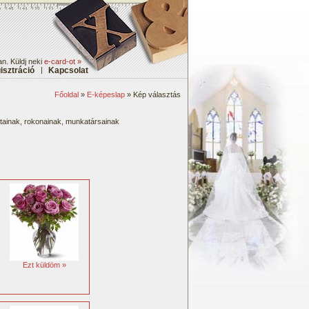
n. Küldj neki
e-card-ot »
isztráció
|
Kapcsolat
Főoldal
»
E-képeslap
» Kép választás
átainak, rokonainak, munkatársainak
Ezt küldöm »