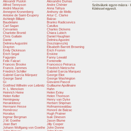
Alexandr Puskin
Alexandre Dumas
Alfred Tennyson
Andre Chénier
Szétválunk egyre-másra - I
André Maurois
Anna Tafoya
Kötéssel egyesít.
Annegret Kronenberg
Anthony de Mello
Antoine de Saint-Exupery
Artur C. Clarke
Ashleigh Billiant
Balzac
Baudelaire
Branko Radicsevics
Carl Sagan
Catullus
Cervantes
Charles Dickens
Charlotte Bronté
Chiara Lubich
Chris Gallatin
Daniel Haughian
Dante
Delmira Agustini
Delmira Augustini
Dosztojevszkij
Drayton
Elisabeth Barrett Browning
Emily Dickinson
Erich Fromm
Erich Segal
Erskine
Fagyejev
Fanny Lewald
Felix Falzari
Fontenelle
Frances Brooke
Francesco Petrarca
Francis Jammes
Friedrich Nietzsche
Friedrich Schiller
Gabriel Garcia Marquez
Gabriel García Márquez
George Eliot
George Sand
George Washington
Gi
Giovanni Pascol
Gottfried Wilhelm von Leibnitz
Guillaume Apollinaire
H. L. Mencken
Hahn
Heinrich Heine
Helen Exley
Helen Keller
Helen Thomson
Hemingway
Henry van Dyke
Herakleitosz
Herbert Shipman
Hermann Hesse
Hofmannswaldau
Homérosz
Honoré de Balzac
Horatius
Hugh Pratner
Ingmar Bergman
Isak Dinesen
J.W. Goethe
Jason Blume
Jean Bart
Jilly Cooper
Johann Wolfgang von Goethe
John Donne