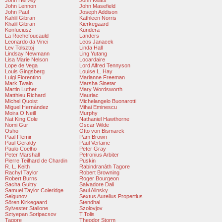
John Hervey
John Keats
John Lennon
John Masefield
John Paul
Joseph Addison
Kahlil Gibran
Kathleen Norris
Khalil Gibran
Kierkegaard
Konfuciusz
Kundera
La Rochefoucauld
Landers
Leonardo da Vinci
Leos Janacek
Lev Tolsztoj
Linda Hall
Lindsay Newmann
Ling Yutang
Lisa Marie Nelson
Locardaire
Lope de Vega
Lord Alfred Tennyson
Louis Gingsberg
Louise L. Hay
Luigi Fiorentino
Marianne Freeman
Mark Twain
Marsha Sinetar
Martin Luther
Mary Wordsworth
Matthieu Richard
Mauriac
Michel Quoist
Michelangelo Buonarotti
Miguel Hernández
Mihai Eminescu
Moira O Neill
Murphy
Nat King Cole
Nathaniel Hawthorne
Nomi Gur
Oscar Wilde
Osho
Otto von Bismarck
Paal Flemir
Pam Brown
Paul Geraldy
Paul Verlaine
Paulo Coelho
Peter Gray
Peter Marshall
Petronius Arbiter
Pierre Teilhard de Chardin
Puskin
R. L. Keith
Rabindranáth Tagore
Rachyl Taylor
Robert Browning
Robert Burns
Roger Bourgeon
Sacha Guitry
Salvadore Dali
Samuel Taylor Coleridge
Saul Alinsky
Selgunov
Sextus Aurelius Propertius
Sören Kirkegaard
Stendhal
Sylvester Stallone
Szolovjov
Sztyepan Soripacsov
T.Tolis
Tagore
Theodor Storm