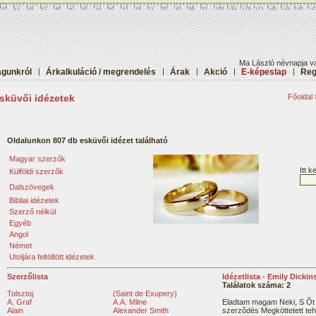
Ma László névnapja va
gunkról
|
Árkalkuláció / megrendelés
|
Árak
|
Akció
|
E-képeslap
|
Reg
sküvői idézetek
Főoldal
Oldalunkon 807 db esküvői idézet található
Magyar szerzők
Itt 
Külföldi szerzők
Dalszövegek
Bibliai idézetek
Szerző nélkül
Egyéb
Angol
Német
Utoljára feltöltött idézetek
Szerzőlista
Idézetlista - Emily Dicki
Találatok száma: 2
Tolsztoj
(Saint de Exupery)
A. Graf
A.A. Milne
Eladtam magam Neki, S Õt 
Alain
Alexander Smith
szerzõdés Megköttetett teh