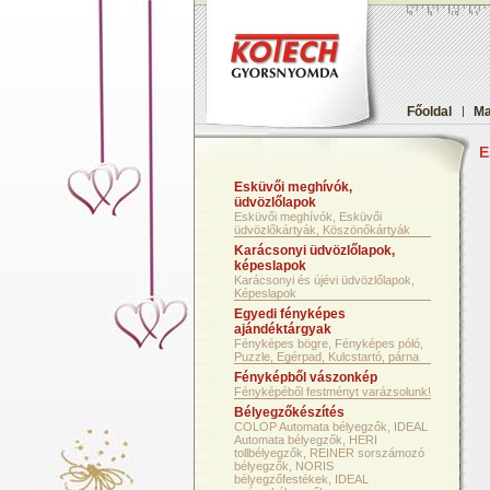
Főoldal
|
Ma
E
Esküvői meghívók,
üdvözlőlapok
Esküvői meghívók, Esküvői
üdvözlőkártyák, Köszönőkártyák
Karácsonyi üdvözlőlapok,
képeslapok
Karácsonyi és újévi üdvözlőlapok,
Képeslapok
Egyedi fényképes
ajándéktárgyak
Fényképes bögre, Fényképes póló,
Puzzle, Egérpad, Kulcstartó, párna
Fényképből vászonkép
Fényképéből festményt varázsolunk!
Bélyegzőkészítés
COLOP Automata bélyegzők, IDEAL
Automata bélyegzők, HERI
tollbélyegzők, REINER sorszámozó
bélyegzők, NORIS
bélyegzőfestékek, IDEAL