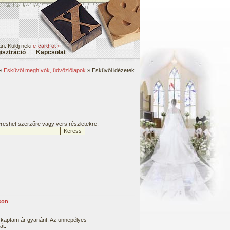
n. Küldj neki
e-card-ot »
isztráció
|
Kapcsolat
»
Esküvői meghívók, üdvözlőlapok
» Esküvői idézetek
kereshet szerzőre vagy vers részletekre:
nson
kaptam ár gyanánt. Az ünnepélyes
át.