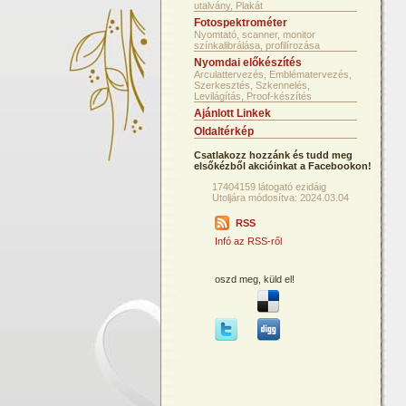
utalvány, Plakát
Fotospektrométer
Nyomtató, scanner, monitor
színkalibrálása, profilírozása
Nyomdai előkészítés
Arculattervezés, Emblématervezés,
Szerkesztés, Szkennelés,
Levilágítás, Proof-készítés
Ajánlott Linkek
Oldaltérkép
Csatlakozz hozzánk és tudd meg
elsőkézből akcióinkat a Facebookon!
17404159 látogató ezidáig
Utoljára módosítva: 2024.03.04
RSS
Infó az RSS-ről
oszd meg, küld el!