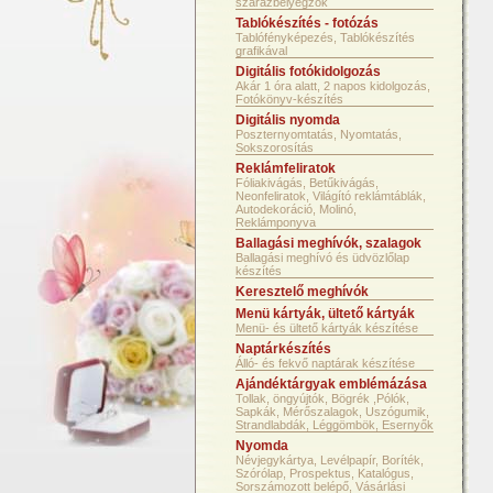
szárazbélyegzők
Tablókészítés - fotózás
Tablófényképezés, Tablókészítés
grafikával
Digitális fotókidolgozás
Akár 1 óra alatt, 2 napos kidolgozás,
Fotókönyv-készítés
Digitális nyomda
Poszternyomtatás, Nyomtatás,
Sokszorosítás
Reklámfeliratok
Fóliakivágás, Betűkivágás,
Neonfeliratok, Világító reklámtáblák,
Autodekoráció, Molinó,
Reklámponyva
Ballagási meghívók, szalagok
Ballagási meghívó és üdvözlőlap
készítés
Keresztelő meghívók
Menü kártyák, ültető kártyák
Menü- és ültető kártyák készítése
Naptárkészítés
Álló- és fekvő naptárak készítése
Ajándéktárgyak emblémázása
Tollak, öngyújtók, Bögrék ,Pólók,
Sapkák, Mérőszalagok, Uszógumik,
Strandlabdák, Léggömbök, Esernyők
Nyomda
Névjegykártya, Levélpapír, Boríték,
Szórólap, Prospektus, Katalógus,
Sorszámozott belépő, Vásárlási