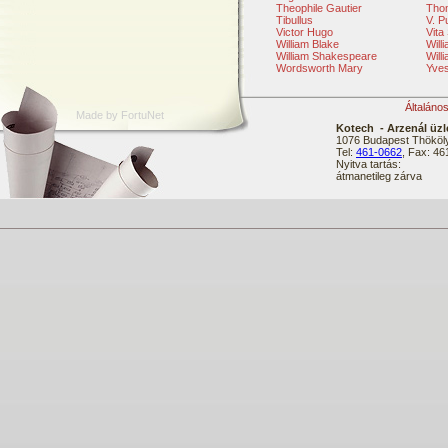
Theophile Gautier
Tho
Tibullus
V. P
Victor Hugo
Vita
William Blake
Will
William Shakespeare
Will
Wordsworth Mary
Yve
Általáno
Made by FortuNet
Kotech - Arzenál üzl
1076 Budapest Thököly
Tel:
461-0662
, Fax: 4
Nyitva tartás:
átmanetileg zárva