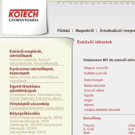
Főoldal
|
Magunkról
|
Árkalkuláció / megr
Esküvői idézetek
Esküvői meghívók,
üdvözlőlapok
Esküvői meghívók, Esküvői
Oldalunkon 807 db esküvői idéze
üdvözlőkártyák, Köszönőkártyák
Magyar szerzők
Karácsonyi üdvözlőlapok,
képeslapok
Külföldi szerzők
Karácsonyi és újévi üdvözlőlapok,
Dalszövegek
Képeslapok
Bibliai idézetek
Egyedi fényképes
ajándéktárgyak
Szerző nélkül
Fényképes bögre, Fényképes póló,
Egyéb
Puzzle, Egérpad, Kulcstartó, párna
Angol
Fényképből vászonkép
Német
Fényképéből festményt varázsolunk!
Utoljára feltöltött idézetek
Bélyegzőkészítés
COLOP Automata bélyegzők, IDEAL
Szerzőlista
Automata bélyegzők, HERI
tollbélyegzők, REINER sorszámozó
Tolsztoj
(Sai
bélyegzők, NORIS
A. Graf
A.A.
bélyegzőfestékek, IDEAL
Alain
Alex