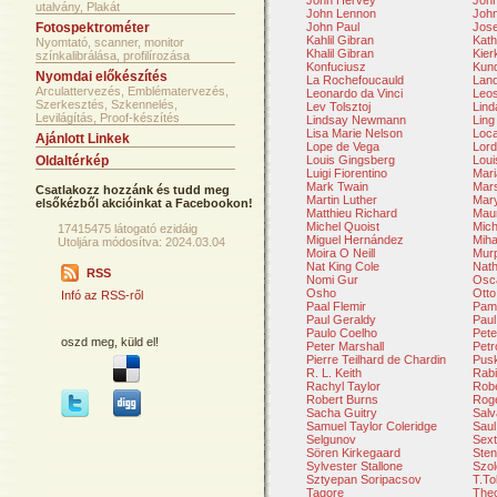
John Hervey
John
utalvány, Plakát
John Lennon
John
Fotospektrométer
John Paul
Jose
Kahlil Gibran
Kath
Nyomtató, scanner, monitor
Khalil Gibran
Kier
színkalibrálása, profilírozása
Konfuciusz
Kun
Nyomdai előkészítés
La Rochefoucauld
Lan
Arculattervezés, Emblématervezés,
Leonardo da Vinci
Leo
Szerkesztés, Szkennelés,
Lev Tolsztoj
Lind
Levilágítás, Proof-készítés
Lindsay Newmann
Ling
Lisa Marie Nelson
Loca
Ajánlott Linkek
Lope de Vega
Lord
Oldaltérkép
Louis Gingsberg
Loui
Luigi Fiorentino
Mar
Mark Twain
Mars
Csatlakozz hozzánk és tudd meg
Martin Luther
Mar
elsőkézből akcióinkat a Facebookon!
Matthieu Richard
Mau
Michel Quoist
Mich
17415475 látogató ezidáig
Miguel Hernández
Miha
Utoljára módosítva: 2024.03.04
Moira O Neill
Mur
Nat King Cole
Nath
RSS
Nomi Gur
Osca
Osho
Otto
Infó az RSS-ről
Paal Flemir
Pam
Paul Geraldy
Paul
Paulo Coelho
Pete
oszd meg, küld el!
Peter Marshall
Petr
Pierre Teilhard de Chardin
Pusk
R. L. Keith
Rabi
Rachyl Taylor
Robe
Robert Burns
Rog
Sacha Guitry
Salv
Samuel Taylor Coleridge
Saul
Selgunov
Sext
Sören Kirkegaard
Sten
Sylvester Stallone
Szol
Sztyepan Soripacsov
T.To
Tagore
The