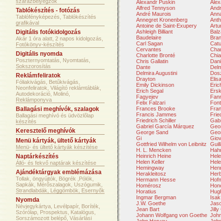
szárazbélyegzők
Alexandr Puskin
Ale
Alfred Tennyson
Andr
Tablókészítés - fotózás
André Maurois
Ann
Tablófényképezés, Tablókészítés
Annegret Kronenberg
Anth
grafikával
Antoine de Saint-Exupery
Artu
Digitális fotókidolgozás
Ashleigh Billiant
Balz
Baudelaire
Bran
Akár 1 óra alatt, 2 napos kidolgozás,
Carl Sagan
Catu
Fotókönyv-készítés
Cervantes
Char
Digitális nyomda
Charlotte Bronté
Chia
Poszternyomtatás, Nyomtatás,
Chris Gallatin
Dani
Sokszorosítás
Dante
Delm
Delmira Augustini
Dosz
Reklámfeliratok
Drayton
Elis
Fóliakivágás, Betűkivágás,
Emily Dickinson
Eri
Neonfeliratok, Világító reklámtáblák,
Erich Segal
Ersk
Autodekoráció, Molinó,
Fagyejev
Fan
Reklámponyva
Felix Falzari
Font
Ballagási meghívók, szalagok
Frances Brooke
Fran
Francis Jammes
Frie
Ballagási meghívó és üdvözlőlap
Friedrich Schiller
Gabr
készítés
Gabriel García Márquez
Geor
Keresztelő meghívók
George Sand
Geo
Gi
Giov
Menü kártyák, ültető kártyák
Gottfried Wilhelm von Leibnitz
Guil
Menü- és ültető kártyák készítése
H. L. Mencken
Hah
Naptárkészítés
Heinrich Heine
Hele
Helen Keller
Hel
Álló- és fekvő naptárak készítése
Hemingway
Hen
Ajándéktárgyak emblémázása
Herakleitosz
Herb
Tollak, öngyújtók, Bögrék ,Pólók,
Hermann Hesse
Hof
Sapkák, Mérőszalagok, Uszógumik,
Homérosz
Hono
Strandlabdák, Léggömbök, Esernyők
Horatius
Hugh
Ingmar Bergman
Isak
Nyomda
J.W. Goethe
Jas
Névjegykártya, Levélpapír, Boríték,
Jean Bart
Jill
Szórólap, Prospektus, Katalógus,
Johann Wolfgang von Goethe
Joh
Sorszámozott belépő, Vásárlási