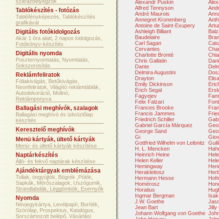
szárazbélyegzők
Alexandr Puskin
Ale
Alfred Tennyson
Andr
Tablókészítés - fotózás
André Maurois
Ann
Tablófényképezés, Tablókészítés
Annegret Kronenberg
Anth
grafikával
Antoine de Saint-Exupery
Artu
Digitális fotókidolgozás
Ashleigh Billiant
Balz
Baudelaire
Bran
Akár 1 óra alatt, 2 napos kidolgozás,
Carl Sagan
Catu
Fotókönyv-készítés
Cervantes
Char
Digitális nyomda
Charlotte Bronté
Chia
Poszternyomtatás, Nyomtatás,
Chris Gallatin
Dani
Sokszorosítás
Dante
Delm
Delmira Augustini
Dosz
Reklámfeliratok
Drayton
Elis
Fóliakivágás, Betűkivágás,
Emily Dickinson
Eri
Neonfeliratok, Világító reklámtáblák,
Erich Segal
Ersk
Autodekoráció, Molinó,
Fagyejev
Fan
Reklámponyva
Felix Falzari
Font
Ballagási meghívók, szalagok
Frances Brooke
Fran
Francis Jammes
Frie
Ballagási meghívó és üdvözlőlap
Friedrich Schiller
Gabr
készítés
Gabriel García Márquez
Geor
Keresztelő meghívók
George Sand
Geo
Gi
Giov
Menü kártyák, ültető kártyák
Gottfried Wilhelm von Leibnitz
Guil
Menü- és ültető kártyák készítése
H. L. Mencken
Hah
Naptárkészítés
Heinrich Heine
Hele
Helen Keller
Hel
Álló- és fekvő naptárak készítése
Hemingway
Hen
Ajándéktárgyak emblémázása
Herakleitosz
Herb
Tollak, öngyújtók, Bögrék ,Pólók,
Hermann Hesse
Hof
Sapkák, Mérőszalagok, Uszógumik,
Homérosz
Hono
Strandlabdák, Léggömbök, Esernyők
Horatius
Hugh
Ingmar Bergman
Isak
Nyomda
J.W. Goethe
Jas
Névjegykártya, Levélpapír, Boríték,
Jean Bart
Jill
Szórólap, Prospektus, Katalógus,
Johann Wolfgang von Goethe
Joh
Sorszámozott belépő, Vásárlási