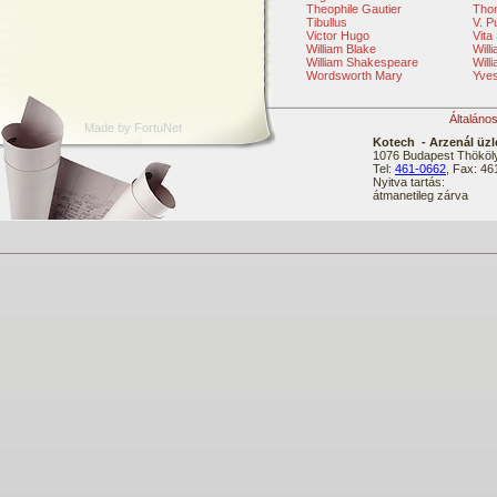
Theophile Gautier
Tho
Tibullus
V. P
Victor Hugo
Vita
William Blake
Will
William Shakespeare
Will
Wordsworth Mary
Yve
Általáno
Made by FortuNet
Kotech - Arzenál üzl
1076 Budapest Thököly
Tel:
461-0662
, Fax: 4
Nyitva tartás:
átmanetileg zárva