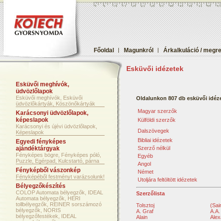
Főoldal
|
Magunkról
|
Árkalkuláció / megr
Esküvői idézetek
Esküvői meghívók,
üdvözlőlapok
Esküvői meghívók, Esküvői
Oldalunkon 807 db esküvői idéze
üdvözlőkártyák, Köszönőkártyák
Magyar szerzők
Karácsonyi üdvözlőlapok,
képeslapok
Külföldi szerzők
Karácsonyi és újévi üdvözlőlapok,
Dalszövegek
Képeslapok
Bibliai idézetek
Egyedi fényképes
ajándéktárgyak
Szerző nélkül
Fényképes bögre, Fényképes póló,
Egyéb
Puzzle, Egérpad, Kulcstartó, párna
Angol
Fényképből vászonkép
Német
Fényképéből festményt varázsolunk!
Utoljára feltöltött idézetek
Bélyegzőkészítés
COLOP Automata bélyegzők, IDEAL
Szerzőlista
Automata bélyegzők, HERI
tollbélyegzők, REINER sorszámozó
Tolsztoj
(Sai
bélyegzők, NORIS
A. Graf
A.A.
bélyegzőfestékek, IDEAL
Alain
Alex