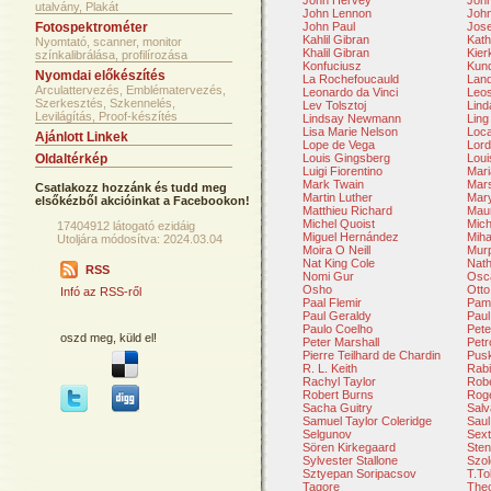
John Hervey
John
utalvány, Plakát
John Lennon
John
Fotospektrométer
John Paul
Jose
Kahlil Gibran
Kath
Nyomtató, scanner, monitor
Khalil Gibran
Kier
színkalibrálása, profilírozása
Konfuciusz
Kun
Nyomdai előkészítés
La Rochefoucauld
Lan
Arculattervezés, Emblématervezés,
Leonardo da Vinci
Leo
Szerkesztés, Szkennelés,
Lev Tolsztoj
Lind
Levilágítás, Proof-készítés
Lindsay Newmann
Ling
Lisa Marie Nelson
Loca
Ajánlott Linkek
Lope de Vega
Lord
Oldaltérkép
Louis Gingsberg
Loui
Luigi Fiorentino
Mar
Mark Twain
Mars
Csatlakozz hozzánk és tudd meg
Martin Luther
Mar
elsőkézből akcióinkat a Facebookon!
Matthieu Richard
Mau
Michel Quoist
Mich
17404912 látogató ezidáig
Miguel Hernández
Miha
Utoljára módosítva: 2024.03.04
Moira O Neill
Mur
Nat King Cole
Nath
RSS
Nomi Gur
Osca
Osho
Otto
Infó az RSS-ről
Paal Flemir
Pam
Paul Geraldy
Paul
Paulo Coelho
Pete
oszd meg, küld el!
Peter Marshall
Petr
Pierre Teilhard de Chardin
Pusk
R. L. Keith
Rabi
Rachyl Taylor
Robe
Robert Burns
Rog
Sacha Guitry
Salv
Samuel Taylor Coleridge
Saul
Selgunov
Sext
Sören Kirkegaard
Sten
Sylvester Stallone
Szol
Sztyepan Soripacsov
T.To
Tagore
The