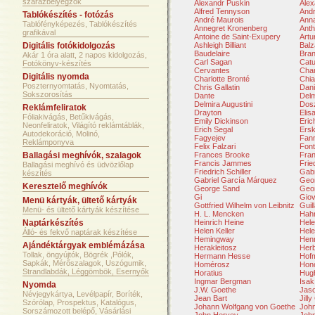
szárazbélyegzők
Alexandr Puskin
Ale
Alfred Tennyson
Andr
Tablókészítés - fotózás
André Maurois
Ann
Tablófényképezés, Tablókészítés
Annegret Kronenberg
Anth
grafikával
Antoine de Saint-Exupery
Artu
Digitális fotókidolgozás
Ashleigh Billiant
Balz
Baudelaire
Bran
Akár 1 óra alatt, 2 napos kidolgozás,
Carl Sagan
Catu
Fotókönyv-készítés
Cervantes
Char
Digitális nyomda
Charlotte Bronté
Chia
Poszternyomtatás, Nyomtatás,
Chris Gallatin
Dani
Sokszorosítás
Dante
Delm
Delmira Augustini
Dosz
Reklámfeliratok
Drayton
Elis
Fóliakivágás, Betűkivágás,
Emily Dickinson
Eri
Neonfeliratok, Világító reklámtáblák,
Erich Segal
Ersk
Autodekoráció, Molinó,
Fagyejev
Fan
Reklámponyva
Felix Falzari
Font
Ballagási meghívók, szalagok
Frances Brooke
Fran
Francis Jammes
Frie
Ballagási meghívó és üdvözlőlap
Friedrich Schiller
Gabr
készítés
Gabriel García Márquez
Geor
Keresztelő meghívók
George Sand
Geo
Gi
Giov
Menü kártyák, ültető kártyák
Gottfried Wilhelm von Leibnitz
Guil
Menü- és ültető kártyák készítése
H. L. Mencken
Hah
Naptárkészítés
Heinrich Heine
Hele
Helen Keller
Hel
Álló- és fekvő naptárak készítése
Hemingway
Hen
Ajándéktárgyak emblémázása
Herakleitosz
Herb
Tollak, öngyújtók, Bögrék ,Pólók,
Hermann Hesse
Hof
Sapkák, Mérőszalagok, Uszógumik,
Homérosz
Hono
Strandlabdák, Léggömbök, Esernyők
Horatius
Hugh
Ingmar Bergman
Isak
Nyomda
J.W. Goethe
Jas
Névjegykártya, Levélpapír, Boríték,
Jean Bart
Jill
Szórólap, Prospektus, Katalógus,
Johann Wolfgang von Goethe
Joh
Sorszámozott belépő, Vásárlási