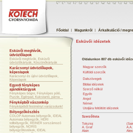
Főoldal
|
Magunkról
|
Árkalkuláció / megr
Esküvői idézetek
Esküvői meghívók,
üdvözlőlapok
Esküvői meghívók, Esküvői
Oldalunkon 807 db esküvői idéze
üdvözlőkártyák, Köszönőkártyák
Magyar szerzők
Karácsonyi üdvözlőlapok,
képeslapok
Külföldi szerzők
Karácsonyi és újévi üdvözlőlapok,
Dalszövegek
Képeslapok
Bibliai idézetek
Egyedi fényképes
ajándéktárgyak
Szerző nélkül
Fényképes bögre, Fényképes póló,
Egyéb
Puzzle, Egérpad, Kulcstartó, párna
Angol
Fényképből vászonkép
Német
Fényképéből festményt varázsolunk!
Utoljára feltöltött idézetek
Bélyegzőkészítés
COLOP Automata bélyegzők, IDEAL
Szerzőlista
Automata bélyegzők, HERI
tollbélyegzők, REINER sorszámozó
Tolsztoj
(Sai
bélyegzők, NORIS
A. Graf
A.A.
bélyegzőfestékek, IDEAL
Alain
Alex