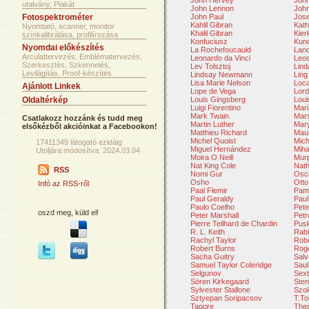
John Hervey
John
utalvány, Plakát
John Lennon
John
Fotospektrométer
John Paul
Jose
Kahlil Gibran
Kath
Nyomtató, scanner, monitor
Khalil Gibran
Kier
színkalibrálása, profilírozása
Konfuciusz
Kun
Nyomdai előkészítés
La Rochefoucauld
Lan
Arculattervezés, Emblématervezés,
Leonardo da Vinci
Leo
Szerkesztés, Szkennelés,
Lev Tolsztoj
Lind
Levilágítás, Proof-készítés
Lindsay Newmann
Ling
Lisa Marie Nelson
Loca
Ajánlott Linkek
Lope de Vega
Lord
Oldaltérkép
Louis Gingsberg
Loui
Luigi Fiorentino
Mar
Mark Twain
Mars
Csatlakozz hozzánk és tudd meg
Martin Luther
Mar
elsőkézből akcióinkat a Facebookon!
Matthieu Richard
Mau
Michel Quoist
Mich
17411349 látogató ezidáig
Miguel Hernández
Miha
Utoljára módosítva: 2024.03.04
Moira O Neill
Mur
Nat King Cole
Nath
RSS
Nomi Gur
Osca
Osho
Otto
Infó az RSS-ről
Paal Flemir
Pam
Paul Geraldy
Paul
Paulo Coelho
Pete
oszd meg, küld el!
Peter Marshall
Petr
Pierre Teilhard de Chardin
Pusk
R. L. Keith
Rabi
Rachyl Taylor
Robe
Robert Burns
Rog
Sacha Guitry
Salv
Samuel Taylor Coleridge
Saul
Selgunov
Sext
Sören Kirkegaard
Sten
Sylvester Stallone
Szol
Sztyepan Soripacsov
T.To
Tagore
The