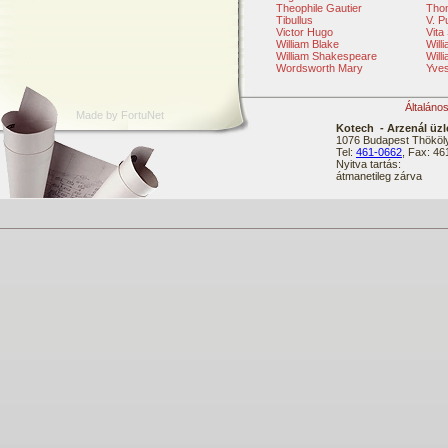
Theophile Gautier
Tho
Tibullus
V. P
Victor Hugo
Vita
William Blake
Will
William Shakespeare
Will
Wordsworth Mary
Yve
Általáno
Made by FortuNet
Kotech - Arzenál üzl
1076 Budapest Thököly
Tel:
461-0662
, Fax: 4
Nyitva tartás:
átmanetileg zárva