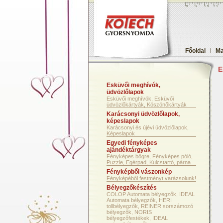
Főoldal
|
Ma
E
Esküvői meghívók,
üdvözlőlapok
Esküvői meghívók, Esküvői
üdvözlőkártyák, Köszönőkártyák
Karácsonyi üdvözlőlapok,
képeslapok
Karácsonyi és újévi üdvözlőlapok,
Képeslapok
Egyedi fényképes
ajándéktárgyak
Fényképes bögre, Fényképes póló,
Puzzle, Egérpad, Kulcstartó, párna
Fényképből vászonkép
Fényképéből festményt varázsolunk!
Bélyegzőkészítés
COLOP Automata bélyegzők, IDEAL
Automata bélyegzők, HERI
tollbélyegzők, REINER sorszámozó
bélyegzők, NORIS
bélyegzőfestékek, IDEAL