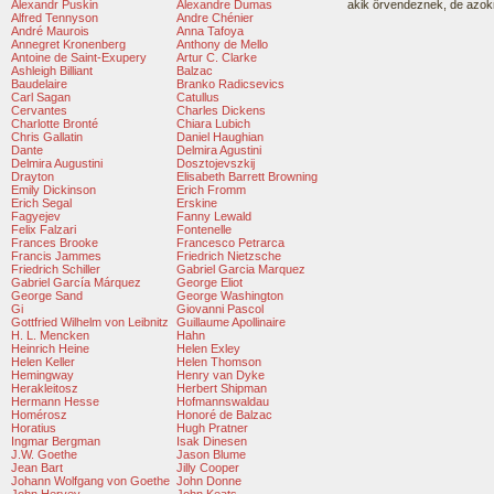
Alexandr Puskin
Alexandre Dumas
akik örvendeznek, de azokn
Alfred Tennyson
Andre Chénier
André Maurois
Anna Tafoya
Annegret Kronenberg
Anthony de Mello
Antoine de Saint-Exupery
Artur C. Clarke
Ashleigh Billiant
Balzac
Baudelaire
Branko Radicsevics
Carl Sagan
Catullus
Cervantes
Charles Dickens
Charlotte Bronté
Chiara Lubich
Chris Gallatin
Daniel Haughian
Dante
Delmira Agustini
Delmira Augustini
Dosztojevszkij
Drayton
Elisabeth Barrett Browning
Emily Dickinson
Erich Fromm
Erich Segal
Erskine
Fagyejev
Fanny Lewald
Felix Falzari
Fontenelle
Frances Brooke
Francesco Petrarca
Francis Jammes
Friedrich Nietzsche
Friedrich Schiller
Gabriel Garcia Marquez
Gabriel García Márquez
George Eliot
George Sand
George Washington
Gi
Giovanni Pascol
Gottfried Wilhelm von Leibnitz
Guillaume Apollinaire
H. L. Mencken
Hahn
Heinrich Heine
Helen Exley
Helen Keller
Helen Thomson
Hemingway
Henry van Dyke
Herakleitosz
Herbert Shipman
Hermann Hesse
Hofmannswaldau
Homérosz
Honoré de Balzac
Horatius
Hugh Pratner
Ingmar Bergman
Isak Dinesen
J.W. Goethe
Jason Blume
Jean Bart
Jilly Cooper
Johann Wolfgang von Goethe
John Donne