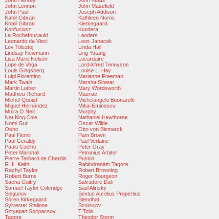
John Hervey
John Keats
John Lennon
John Masefield
John Paul
Joseph Addison
Kahlil Gibran
Kathleen Norris
Khalil Gibran
Kierkegaard
Konfuciusz
Kundera
La Rochefoucauld
Landers
Leonardo da Vinci
Leos Janacek
Lev Tolsztoj
Linda Hall
Lindsay Newmann
Ling Yutang
Lisa Marie Nelson
Locardaire
Lope de Vega
Lord Alfred Tennyson
Louis Gingsberg
Louise L. Hay
Luigi Fiorentino
Marianne Freeman
Mark Twain
Marsha Sinetar
Martin Luther
Mary Wordsworth
Matthieu Richard
Mauriac
Michel Quoist
Michelangelo Buonarotti
Miguel Hernández
Mihai Eminescu
Moira O Neill
Murphy
Nat King Cole
Nathaniel Hawthorne
Nomi Gur
Oscar Wilde
Osho
Otto von Bismarck
Paal Flemir
Pam Brown
Paul Geraldy
Paul Verlaine
Paulo Coelho
Peter Gray
Peter Marshall
Petronius Arbiter
Pierre Teilhard de Chardin
Puskin
R. L. Keith
Rabindranáth Tagore
Rachyl Taylor
Robert Browning
Robert Burns
Roger Bourgeon
Sacha Guitry
Salvadore Dali
Samuel Taylor Coleridge
Saul Alinsky
Selgunov
Sextus Aurelius Propertius
Sören Kirkegaard
Stendhal
Sylvester Stallone
Szolovjov
Sztyepan Soripacsov
T.Tolis
Tagore
Theodor Storm