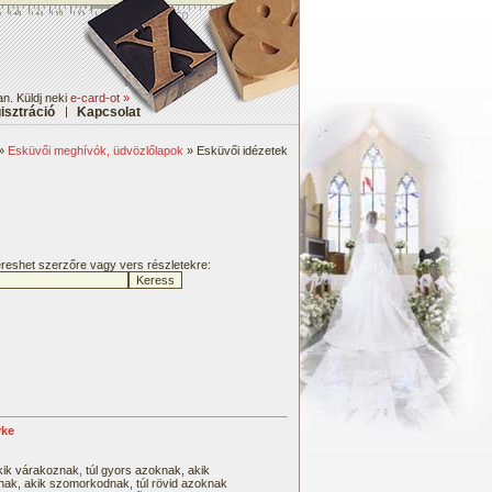
an. Küldj neki
e-card-ot »
isztráció
|
Kapcsolat
»
Esküvői meghívók, üdvözlőlapok
» Esküvői idézetek
kereshet szerzőre vagy vers részletekre:
yke
kik várakoznak, túl gyors azoknak, akik
nak, akik szomorkodnak, túl rövid azoknak