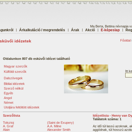
Ma Berta, Bettina névnapja v
gunkról
|
Árkalkuláció / megrendelés
|
Árak
|
Akció
|
E-képeslap
|
Reg
sküvői idézetek
Főoldal
Oldalunkon 807 db esküvői idézet található
Magyar szerzők
Itt 
Külföldi szerzők
Dalszövegek
Bibliai idézetek
Szerző nélkül
Egyéb
Angol
Német
Utoljára feltöltött idézetek
Szerzőlista
Idézetlista - Henry van D
Találatok száma: 1
Tolsztoj
(Saint de Exupery)
A. Graf
A.A. Milne
Az idõ túl lassú azoknak, a
Alain
Alexander Smith
aggódnak, túl hosszú azok