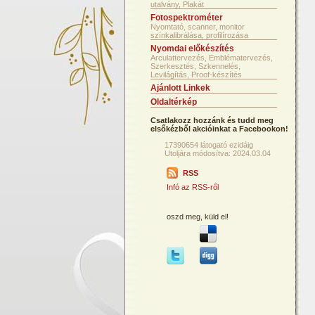
utalvány, Plakát
Fotospektrométer
Nyomtató, scanner, monitor
színkalibrálása, profilírozása
Nyomdai előkészítés
Arculattervezés, Emblématervezés,
Szerkesztés, Szkennelés,
Levilágítás, Proof-készítés
Ajánlott Linkek
Oldaltérkép
Csatlakozz hozzánk és tudd meg
elsőkézből akcióinkat a Facebookon!
17390654 látogató ezidáig
Utoljára módosítva: 2024.03.04
RSS
Infó az RSS-ről
oszd meg, küld el!