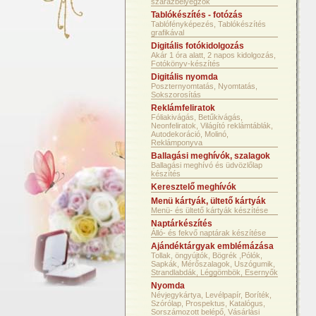
szárazbélyegzők
Tablókészítés - fotózás
Tablófényképezés, Tablókészítés
grafikával
Digitális fotókidolgozás
Akár 1 óra alatt, 2 napos kidolgozás,
Fotókönyv-készítés
Digitális nyomda
Poszternyomtatás, Nyomtatás,
Sokszorosítás
Reklámfeliratok
Fóliakivágás, Betűkivágás,
Neonfeliratok, Világító reklámtáblák,
Autodekoráció, Molinó,
Reklámponyva
Ballagási meghívók, szalagok
Ballagási meghívó és üdvözlőlap
készítés
Keresztelő meghívók
Menü kártyák, ültető kártyák
Menü- és ültető kártyák készítése
Naptárkészítés
Álló- és fekvő naptárak készítése
Ajándéktárgyak emblémázása
Tollak, öngyújtók, Bögrék ,Pólók,
Sapkák, Mérőszalagok, Uszógumik,
Strandlabdák, Léggömbök, Esernyők
Nyomda
Névjegykártya, Levélpapír, Boríték,
Szórólap, Prospektus, Katalógus,
Sorszámozott belépő, Vásárlási