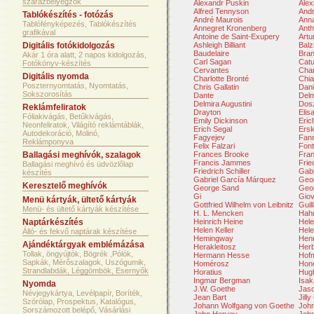
szárazbélyegzők
Alexandr Puskin
Ale
Alfred Tennyson
Andr
Tablókészítés - fotózás
André Maurois
Ann
Tablófényképezés, Tablókészítés
Annegret Kronenberg
Anth
grafikával
Antoine de Saint-Exupery
Artu
Digitális fotókidolgozás
Ashleigh Billiant
Balz
Baudelaire
Bran
Akár 1 óra alatt, 2 napos kidolgozás,
Carl Sagan
Catu
Fotókönyv-készítés
Cervantes
Char
Digitális nyomda
Charlotte Bronté
Chia
Poszternyomtatás, Nyomtatás,
Chris Gallatin
Dani
Sokszorosítás
Dante
Delm
Delmira Augustini
Dosz
Reklámfeliratok
Drayton
Elis
Fóliakivágás, Betűkivágás,
Emily Dickinson
Eri
Neonfeliratok, Világító reklámtáblák,
Erich Segal
Ersk
Autodekoráció, Molinó,
Fagyejev
Fan
Reklámponyva
Felix Falzari
Font
Ballagási meghívók, szalagok
Frances Brooke
Fran
Francis Jammes
Frie
Ballagási meghívó és üdvözlőlap
Friedrich Schiller
Gabr
készítés
Gabriel García Márquez
Geor
Keresztelő meghívók
George Sand
Geo
Gi
Giov
Menü kártyák, ültető kártyák
Gottfried Wilhelm von Leibnitz
Guil
Menü- és ültető kártyák készítése
H. L. Mencken
Hah
Naptárkészítés
Heinrich Heine
Hele
Helen Keller
Hel
Álló- és fekvő naptárak készítése
Hemingway
Hen
Ajándéktárgyak emblémázása
Herakleitosz
Herb
Tollak, öngyújtók, Bögrék ,Pólók,
Hermann Hesse
Hof
Sapkák, Mérőszalagok, Uszógumik,
Homérosz
Hono
Strandlabdák, Léggömbök, Esernyők
Horatius
Hugh
Ingmar Bergman
Isak
Nyomda
J.W. Goethe
Jas
Névjegykártya, Levélpapír, Boríték,
Jean Bart
Jill
Szórólap, Prospektus, Katalógus,
Johann Wolfgang von Goethe
Joh
Sorszámozott belépő, Vásárlási