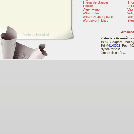
Theophile Gautier
Tho
Tibullus
V. P
Victor Hugo
Vita
William Blake
Will
William Shakespeare
Will
Wordsworth Mary
Yve
Általáno
Made by FortuNet
Kotech - Arzenál üzl
1076 Budapest Thököly
Tel:
461-0662
, Fax: 4
Nyitva tartás:
átmanetileg zárva