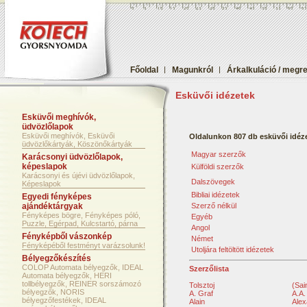
Főoldal
|
Magunkról
|
Árkalkuláció / megr
Esküvői idézetek
Esküvői meghívók,
üdvözlőlapok
Esküvői meghívók, Esküvői
Oldalunkon 807 db esküvői idéze
üdvözlőkártyák, Köszönőkártyák
Magyar szerzők
Karácsonyi üdvözlőlapok,
képeslapok
Külföldi szerzők
Karácsonyi és újévi üdvözlőlapok,
Dalszövegek
Képeslapok
Bibliai idézetek
Egyedi fényképes
ajándéktárgyak
Szerző nélkül
Fényképes bögre, Fényképes póló,
Egyéb
Puzzle, Egérpad, Kulcstartó, párna
Angol
Fényképből vászonkép
Német
Fényképéből festményt varázsolunk!
Utoljára feltöltött idézetek
Bélyegzőkészítés
COLOP Automata bélyegzők, IDEAL
Szerzőlista
Automata bélyegzők, HERI
tollbélyegzők, REINER sorszámozó
Tolsztoj
(Sai
bélyegzők, NORIS
A. Graf
A.A.
bélyegzőfestékek, IDEAL
Alain
Alex