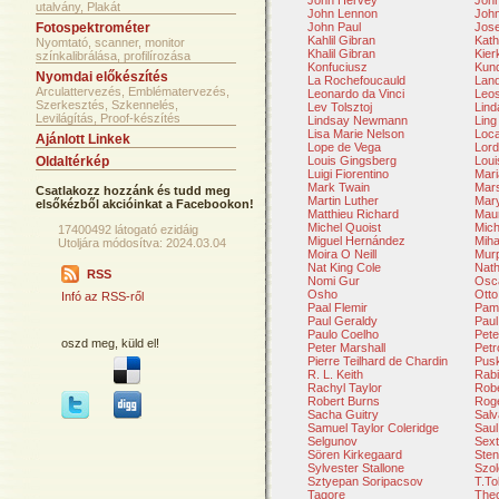
John Hervey
John
utalvány, Plakát
John Lennon
John
Fotospektrométer
John Paul
Jose
Kahlil Gibran
Kath
Nyomtató, scanner, monitor
Khalil Gibran
Kier
színkalibrálása, profilírozása
Konfuciusz
Kun
Nyomdai előkészítés
La Rochefoucauld
Lan
Arculattervezés, Emblématervezés,
Leonardo da Vinci
Leo
Szerkesztés, Szkennelés,
Lev Tolsztoj
Lind
Levilágítás, Proof-készítés
Lindsay Newmann
Ling
Lisa Marie Nelson
Loca
Ajánlott Linkek
Lope de Vega
Lord
Oldaltérkép
Louis Gingsberg
Loui
Luigi Fiorentino
Mar
Mark Twain
Mars
Csatlakozz hozzánk és tudd meg
Martin Luther
Mar
elsőkézből akcióinkat a Facebookon!
Matthieu Richard
Mau
Michel Quoist
Mich
17400492 látogató ezidáig
Miguel Hernández
Miha
Utoljára módosítva: 2024.03.04
Moira O Neill
Mur
Nat King Cole
Nath
RSS
Nomi Gur
Osca
Osho
Otto
Infó az RSS-ről
Paal Flemir
Pam
Paul Geraldy
Paul
Paulo Coelho
Pete
oszd meg, küld el!
Peter Marshall
Petr
Pierre Teilhard de Chardin
Pusk
R. L. Keith
Rabi
Rachyl Taylor
Robe
Robert Burns
Rog
Sacha Guitry
Salv
Samuel Taylor Coleridge
Saul
Selgunov
Sext
Sören Kirkegaard
Sten
Sylvester Stallone
Szol
Sztyepan Soripacsov
T.To
Tagore
The