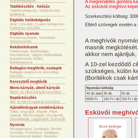
szárazbélyegzők
A megrendelés gombra katt
Az esküvői meghívó képér
Tablókészítés - fotózás
Tablófényképezés, Tablókészítés
grafikával
Szerkesztési költség: 300
Digitális fotókidolgozás
Akár 1 óra alatt, 2 napos kidolgozás,
Eltérő szövegek esetén a 
Fotókönyv-készítés
Digitális nyomda
Poszternyomtatás, Nyomtatás,
A meghívók nyomási
Sokszorosítás
masnik megkötését. E
Reklámfeliratok
Fóliakivágás, Betűkivágás,
akkor nem ajánljuk,
Neonfeliratok, Világító reklámtáblák,
Autodekoráció, Molinó,
Reklámponyva
A 10-zel kezdődő c
Ballagási meghívók, szalagok
szükséges, külön kel
Ballagási meghívó és üdvözlőlap
készítés
(Borítékok csak kár
Keresztelő meghívók
Menü kártyák, ültető kártyák
Nyomási költség
Menü- és ültető kártyák készítése
40 db alatt
40 db
50 db
Naptárkészítés
6500 Ft
160 Ft / db
150 Ft / db
Álló- és fekvő naptárak készítése
Ajándéktárgyak emblémázása
Esküvői meghív
Tollak, öngyújtók, Bögrék ,Pólók,
Sapkák, Mérőszalagok, Uszógumik,
Strandlabdák, Léggömbök, Esernyők
Nyomda
Névjegykártya, Levélpapír, Boríték,
Szórólap, Prospektus, Katalógus,
Sorszámozott belépő, Vásárlási