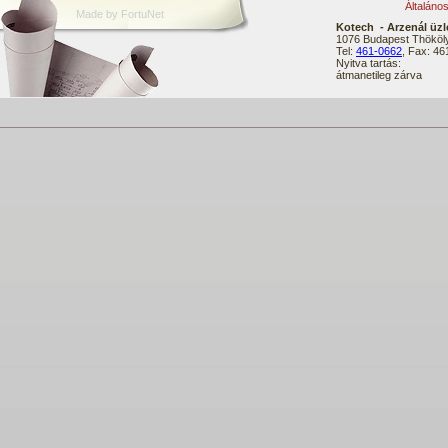
Általáno
Made by FortuNet
Kotech - Arzenál üzl
1076 Budapest Thököly
Tel:
461-0662
, Fax: 4
Nyitva tartás:
átmanetileg zárva