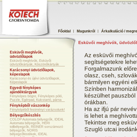
Főoldal
|
Magunkról
|
Árkalkuláció / megr
Esküvői meghívók, üdvözlől
Esküvői meghívók,
Az esküvői meghívók
üdvözlőlapok
Esküvői meghívók, Esküvői
segítségetekre lehe
üdvözlőkártyák, Köszönőkártyák
Forgalmazunk előre 
Karácsonyi üdvözlőlapok,
képeslapok
olasz, cseh, szlová
Karácsonyi és újévi üdvözlőlapok,
bármilyen egyéni el
Képeslapok
Egyedi fényképes
Színben harmonizáló
ajándéktárgyak
készülhet pauszból i
Fényképes bögre, Fényképes póló,
Puzzle, Egérpad, Kulcstartó, párna
órákban.
Fényképből vászonkép
Ha az ifjú pár nevé
Fényképéből festményt varázsolunk!
is lehet a meghívott
Bélyegzőkészítés
COLOP Automata bélyegzők, IDEAL
Tekintse meg esküv
Automata bélyegzők, HERI
tollbélyegzők, REINER sorszámozó
Szugló utcai irodánk
bélyegzők, NORIS
bélyegzőfestékek, IDEAL