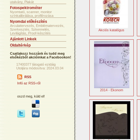
utalvány, Plakát
Fotospektrométer
Nyomtató, scanner, monitor
színkalibrálása, profilírozása
Nyomdai előkészítés
Arculattervezés, Emblématervezés,
Szerkesztés, Szkennelés,
Akciós katalógus
Levilágítás, Proof-készítés
Ajánlott Linkek
Oldaltérkép
Csatlakozz hozzánk és tudd meg
elsőkézből akcióinkat a Facebookon!
17400377 látogató ezidáig
Utoljára módosítva: 2024.03.04
RSS
Infó az RSS-ről
2014 - Ekonom
oszd meg, küld el!