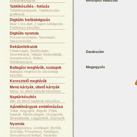
Betütípus választás
szárazbélyegzők
Tablókészítés - fotózás
Tablófényképezés, Tablókészítés
grafikával
Digitális fotókidolgozás
Akár 1 óra alatt, 2 napos kidolgozás,
Fotókönyv-készítés
Digitális nyomda
Poszternyomtatás, Nyomtatás,
Sokszorosítás
Reklámfeliratok
Fóliakivágás, Betűkivágás,
Darabszám
Neonfeliratok, Világító reklámtáblák,
Autodekoráció, Molinó,
Reklámponyva
Megjegyzés
Ballagási meghívók, szalagok
Ballagási meghívó és üdvözlőlap
készítés
Keresztelő meghívók
Menü kártyák, ültető kártyák
Menü- és ültető kártyák készítése
Naptárkészítés
Álló- és fekvő naptárak készítése
Ajándéktárgyak emblémázása
Tollak, öngyújtók, Bögrék ,Pólók,
Sapkák, Mérőszalagok, Uszógumik,
Strandlabdák, Léggömbök, Esernyők
Nyomda
Névjegykártya, Levélpapír, Boríték,
Szórólap, Prospektus, Katalógus,
Sorszámozott belépő, Vásárlási