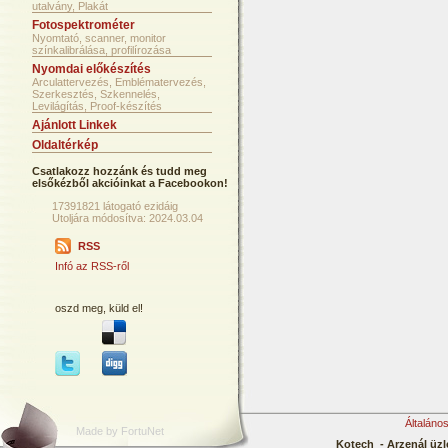
utalvány, Plakát
Fotospektrométer
Nyomtató, scanner, monitor
színkalibrálása, profilírozása
Nyomdai előkészítés
Arculattervezés, Emblématervezés,
Szerkesztés, Szkennelés,
Levilágítás, Proof-készítés
Ajánlott Linkek
Oldaltérkép
Csatlakozz hozzánk és tudd meg
elsőkézből akcióinkat a Facebookon!
17391821 látogató ezidáig
Utoljára módosítva: 2024.03.04
RSS
Infó az RSS-ről
oszd meg, küld el!
Általáno
Made by FortuNet
Kotech - Arzenál üzl