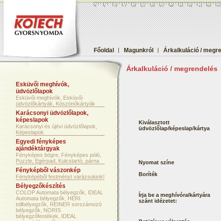
Főoldal
|
Magunkról
|
Árkalkuláció / megr
Árkalkuláció / megrendelés
Esküvői meghívók,
üdvözlőlapok
Esküvői meghívók, Esküvői
üdvözlőkártyák, Köszönőkártyák
Karácsonyi üdvözlőlapok,
képeslapok
Kiválasztott
Karácsonyi és újévi üdvözlőlapok,
üdvözlőlap/képeslap/kártya
Képeslapok
Egyedi fényképes
ajándéktárgyak
Fényképes bögre, Fényképes póló,
Puzzle, Egérpad, Kulcstartó, párna
Nyomat színe
Fényképből vászonkép
Boríték
Fényképéből festményt varázsolunk!
Bélyegzőkészítés
COLOP Automata bélyegzők, IDEAL
Írja be a meghívóra/kártyára
Automata bélyegzők, HERI
szánt idézetet:
tollbélyegzők, REINER sorszámozó
bélyegzők, NORIS
bélyegzőfestékek, IDEAL