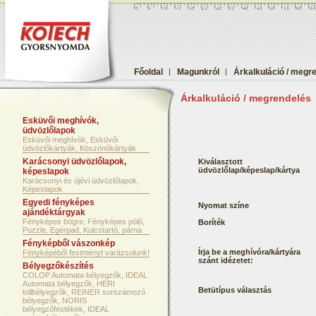
Főoldal
|
Magunkról
|
Árkalkuláció / megr
Árkalkuláció / megrendelés
Esküvői meghívók,
üdvözlőlapok
Esküvői meghívók, Esküvői
üdvözlőkártyák, Köszönőkártyák
Karácsonyi üdvözlőlapok,
Kiválasztott
üdvözlőlap/képeslap/kártya
képeslapok
Karácsonyi és újévi üdvözlőlapok,
Képeslapok
Egyedi fényképes
Nyomat színe
ajándéktárgyak
Fényképes bögre, Fényképes póló,
Boríték
Puzzle, Egérpad, Kulcstartó, párna
Fényképből vászonkép
Írja be a meghívóra/kártyára
Fényképéből festményt varázsolunk!
szánt idézetet:
Bélyegzőkészítés
COLOP Automata bélyegzők, IDEAL
Automata bélyegzők, HERI
Betütípus választás
tollbélyegzők, REINER sorszámozó
bélyegzők, NORIS
bélyegzőfestékek, IDEAL