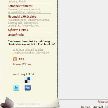
utalvány, Plakát
Fotospektrométer
Nyomtató, scanner, monitor
színkalibrálása, profilírozása
Nyomdai előkészítés
Arculattervezés, Emblématervezés,
Szerkesztés, Szkennelés,
Levilágítás, Proof-készítés
Ajánlott Linkek
Oldaltérkép
Csatlakozz hozzánk és tudd meg
elsőkézből akcióinkat a Facebookon!
17393628 látogató ezidáig
Utoljára módosítva: 2024.03.04
RSS
Infó az RSS-ről
oszd meg, küld el!
Általáno
Made by FortuNet
Kotech - Arzenál üzl