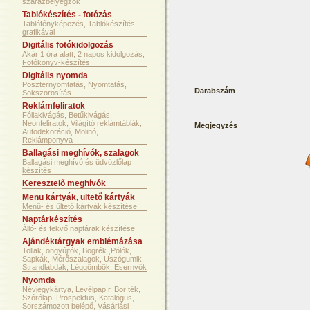
szárazbélyegzők
Tablókészítés - fotózás
Tablófényképezés, Tablókészítés
grafikával
Digitális fotókidolgozás
Akár 1 óra alatt, 2 napos kidolgozás,
Fotókönyv-készítés
Digitális nyomda
Poszternyomtatás, Nyomtatás,
Darabszám
Sokszorosítás
Reklámfeliratok
Fóliakivágás, Betűkivágás,
Neonfeliratok, Világító reklámtáblák,
Megjegyzés
Autodekoráció, Molinó,
Reklámponyva
Ballagási meghívók, szalagok
Ballagási meghívó és üdvözlőlap
készítés
Keresztelő meghívók
Menü kártyák, ültető kártyák
Menü- és ültető kártyák készítése
Naptárkészítés
Álló- és fekvő naptárak készítése
Ajándéktárgyak emblémázása
Tollak, öngyújtók, Bögrék ,Pólók,
Sapkák, Mérőszalagok, Uszógumik,
Strandlabdák, Léggömbök, Esernyők
Nyomda
Névjegykártya, Levélpapír, Boríték,
Szórólap, Prospektus, Katalógus,
Sorszámozott belépő, Vásárlási