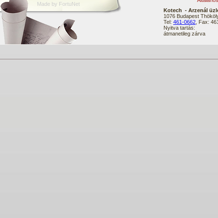
Általáno
Made by FortuNet
Kotech - Arzenál üzl
1076 Budapest Thököly
Tel:
461-0662
, Fax: 4
Nyitva tartás:
átmanetileg zárva