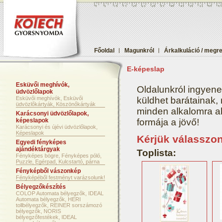
Főoldal
|
Magunkról
|
Árkalkuláció / megr
E-képeslap
Esküvői meghívók,
Oldalunkról ingyene
üdvözlőlapok
Esküvői meghívók, Esküvői
küldhet barátainak,
üdvözlőkártyák, Köszönőkártyák
minden alkalomra aká
Karácsonyi üdvözlőlapok,
képeslapok
formája a jövő!
Karácsonyi és újévi üdvözlőlapok,
Képeslapok
Kérjük válasszo
Egyedi fényképes
ajándéktárgyak
Toplista:
Fényképes bögre, Fényképes póló,
Puzzle, Egérpad, Kulcstartó, párna
Fényképből vászonkép
Fényképéből festményt varázsolunk!
Bélyegzőkészítés
COLOP Automata bélyegzők, IDEAL
Automata bélyegzők, HERI
tollbélyegzők, REINER sorszámozó
bélyegzők, NORIS
bélyegzőfestékek, IDEAL