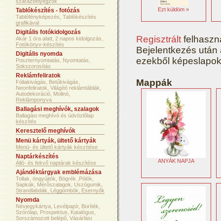
szárazbélyegzők
Ezt küldöm »
Tablókészítés - fotózás
Tablófényképezés, Tablókészítés
grafikával
Digitális fotókidolgozás
Regisztrált
felhaszná
Akár 1 óra alatt, 2 napos kidolgozás,
Fotókönyv-készítés
Bejelentkezés után 
Digitális nyomda
ezekből képeslapok
Poszternyomtatás, Nyomtatás,
Ezt küldöm »
Sokszorosítás
Reklámfeliratok
Mappák
Fóliakivágás, Betűkivágás,
Neonfeliratok, Világító reklámtáblák,
Autodekoráció, Molinó,
Reklámponyva
Ballagási meghívók, szalagok
Ballagási meghívó és üdvözlőlap
készítés
Keresztelő meghívók
Menü kártyák, ültető kártyák
Menü- és ültető kártyák készítése
Naptárkészítés
Ezt küldöm »
ANYÁK NAPJA
Álló- és fekvő naptárak készítése
Ajándéktárgyak emblémázása
Tollak, öngyújtók, Bögrék ,Pólók,
Sapkák, Mérőszalagok, Uszógumik,
Strandlabdák, Léggömbök, Esernyők
Nyomda
Névjegykártya, Levélpapír, Boríték,
Szórólap, Prospektus, Katalógus,
Sorszámozott belépő, Vásárlási