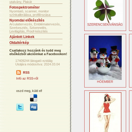
utalvány, Plakát
Fotospektrométer
Nyomtató, scanner, monitor
színkalibrálása, profilírozása
Nyomdai előkészítés
Arculattervezés, Emblématervezés,
SZERENCSEKÍVÁNSÁG
Szerkesztés, Szkennelés,
Levilágítás, Proof-készítés
Ajánlott Linkek
Oldaltérkép
Csatlakozz hozzánk és tudd meg
elsőkézből akcióinkat a Facebookon!
17409244 látogató ezidáig
Utoljára módosítva: 2024.03.04
RSS
Infó az RSS-ről
HÓEMBER
oszd meg, küld el!