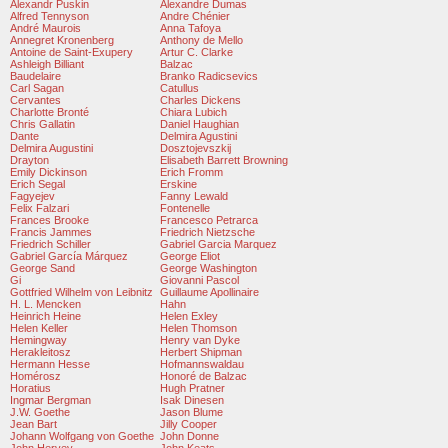
Alexandr Puskin
Alexandre Dumas
Alfred Tennyson
Andre Chénier
André Maurois
Anna Tafoya
Annegret Kronenberg
Anthony de Mello
Antoine de Saint-Exupery
Artur C. Clarke
Ashleigh Billiant
Balzac
Baudelaire
Branko Radicsevics
Carl Sagan
Catullus
Cervantes
Charles Dickens
Charlotte Bronté
Chiara Lubich
Chris Gallatin
Daniel Haughian
Dante
Delmira Agustini
Delmira Augustini
Dosztojevszkij
Drayton
Elisabeth Barrett Browning
Emily Dickinson
Erich Fromm
Erich Segal
Erskine
Fagyejev
Fanny Lewald
Felix Falzari
Fontenelle
Frances Brooke
Francesco Petrarca
Francis Jammes
Friedrich Nietzsche
Friedrich Schiller
Gabriel Garcia Marquez
Gabriel García Márquez
George Eliot
George Sand
George Washington
Gi
Giovanni Pascol
Gottfried Wilhelm von Leibnitz
Guillaume Apollinaire
H. L. Mencken
Hahn
Heinrich Heine
Helen Exley
Helen Keller
Helen Thomson
Hemingway
Henry van Dyke
Herakleitosz
Herbert Shipman
Hermann Hesse
Hofmannswaldau
Homérosz
Honoré de Balzac
Horatius
Hugh Pratner
Ingmar Bergman
Isak Dinesen
J.W. Goethe
Jason Blume
Jean Bart
Jilly Cooper
Johann Wolfgang von Goethe
John Donne