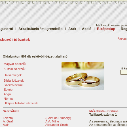
Ma László névnapja va
gunkról
|
Árkalkuláció / megrendelés
|
Árak
|
Akció
|
E-képeslap
|
Reg
sküvői idézetek
Főoldal
Oldalunkon 807 db esküvői idézet található
Magyar szerzők
Itt 
Külföldi szerzők
Dalszövegek
Bibliai idézetek
Szerző nélkül
Egyéb
Angol
Német
Utoljára feltöltött idézetek
Szerzőlista
Idézetlista - Erskine
Találatok száma: 1
Tolsztoj
(Saint de Exupery)
A. Graf
A.A. Milne
A szerelem az élet nagy ajá
Alain
Alexander Smith
Az sohasem élte az életet 