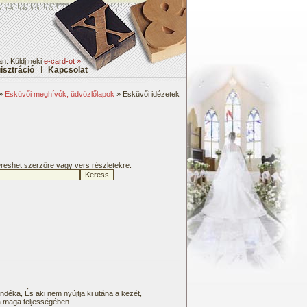
n. Küldj neki
e-card-ot »
isztráció
|
Kapcsolat
»
Esküvői meghívók, üdvözlőlapok
» Esküvői idézetek
kereshet szerzőre vagy vers részletekre:
ndéka, És aki nem nyújtja ki utána a kezét,
a maga teljességében.