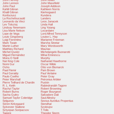
John Hervey
John Keats
John Lennon
John Masefield
John Paul
Joseph Addison
Kahlil Gibran
Kathleen Norris
Khalil Gibran
Kierkegaard
Konfuciusz
Kundera
La Rochefoucauld
Landers
Leonardo da Vinci
Leos Janacek
Lev Tolsztoj
Linda Hall
Lindsay Newmann
Ling Yutang
Lisa Marie Nelson
Locardaire
Lope de Vega
Lord Alfred Tennyson
Louis Gingsberg
Louise L. Hay
Luigi Fiorentino
Marianne Freeman
Mark Twain
Marsha Sinetar
Martin Luther
Mary Wordsworth
Matthieu Richard
Mauriac
Michel Quoist
Michelangelo Buonarotti
Miguel Hernández
Mihai Eminescu
Moira O Neill
Murphy
Nat King Cole
Nathaniel Hawthorne
Nomi Gur
Oscar Wilde
Osho
Otto von Bismarck
Paal Flemir
Pam Brown
Paul Geraldy
Paul Verlaine
Paulo Coelho
Peter Gray
Peter Marshall
Petronius Arbiter
Pierre Teilhard de Chardin
Puskin
R. L. Keith
Rabindranáth Tagore
Rachyl Taylor
Robert Browning
Robert Burns
Roger Bourgeon
Sacha Guitry
Salvadore Dali
Samuel Taylor Coleridge
Saul Alinsky
Selgunov
Sextus Aurelius Propertius
Sören Kirkegaard
Stendhal
Sylvester Stallone
Szolovjov
Sztyepan Soripacsov
T.Tolis
Tagore
Theodor Storm