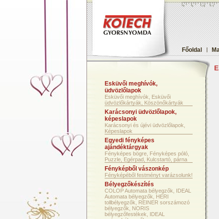
Főoldal
|
Ma
E
Esküvői meghívók,
üdvözlőlapok
Esküvői meghívók, Esküvői
üdvözlőkártyák, Köszönőkártyák
Karácsonyi üdvözlőlapok,
képeslapok
Karácsonyi és újévi üdvözlőlapok,
Képeslapok
Egyedi fényképes
ajándéktárgyak
Fényképes bögre, Fényképes póló,
Puzzle, Egérpad, Kulcstartó, párna
Fényképből vászonkép
Fényképéből festményt varázsolunk!
Bélyegzőkészítés
COLOP Automata bélyegzők, IDEAL
Automata bélyegzők, HERI
tollbélyegzők, REINER sorszámozó
bélyegzők, NORIS
bélyegzőfestékek, IDEAL