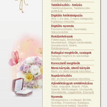
szárazbélyegzők
Tablókészítés - fotózás
Tablófényképezés, Tablókészítés
grafikával
Digitális fotókidolgozás
Akár 1 óra alatt, 2 napos kidolgozás,
Fotókönyv-készítés
Digitális nyomda
Poszternyomtatás, Nyomtatás,
Sokszorosítás
Reklámfeliratok
Fóliakivágás, Betűkivágás,
Neonfeliratok, Világító reklámtáblák,
Autodekoráció, Molinó,
Reklámponyva
Ballagási meghívók, szalagok
Ballagási meghívó és üdvözlőlap
készítés
Keresztelő meghívók
Menü kártyák, ültető kártyák
Menü- és ültető kártyák készítése
Naptárkészítés
Álló- és fekvő naptárak készítése
Ajándéktárgyak emblémázása
Tollak, öngyújtók, Bögrék ,Pólók,
Sapkák, Mérőszalagok, Uszógumik,
Strandlabdák, Léggömbök, Esernyők
Nyomda
Névjegykártya, Levélpapír, Boríték,
Szórólap, Prospektus, Katalógus,
Sorszámozott belépő, Vásárlási