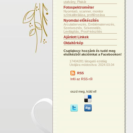
utalvány, Plakát
Fotospektrométer
Nyomtató, scanner, monitor
színkalibrálása, profilírozása
Nyomdai előkészítés
Arculattervezés, Emblématervezés,
Szerkesztés, Szkennelés,
Levilágítás, Proof-készítés
Ajánlott Linkek
Oldaltérkép
Csatlakozz hozzánk és tudd meg
elsőkézből akcióinkat a Facebookon!
17404281 látogató ezidáig
Utoljára módosítva: 2024.03.04
RSS
Infó az RSS-ről
oszd meg, küld el!