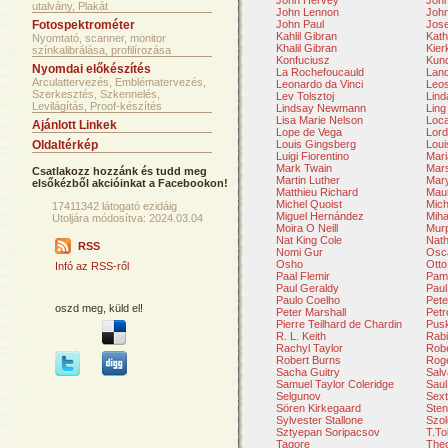
John Hervey
John
utalvány, Plakát
John Lennon
John
Fotospektrométer
John Paul
Jose
Kahlil Gibran
Kath
Nyomtató, scanner, monitor
Khalil Gibran
Kier
színkalibrálása, profilírozása
Konfuciusz
Kun
Nyomdai előkészítés
La Rochefoucauld
Lan
Arculattervezés, Emblématervezés,
Leonardo da Vinci
Leo
Szerkesztés, Szkennelés,
Lev Tolsztoj
Lind
Levilágítás, Proof-készítés
Lindsay Newmann
Ling
Lisa Marie Nelson
Loca
Ajánlott Linkek
Lope de Vega
Lord
Oldaltérkép
Louis Gingsberg
Loui
Luigi Fiorentino
Mar
Mark Twain
Mars
Csatlakozz hozzánk és tudd meg
Martin Luther
Mar
elsőkézből akcióinkat a Facebookon!
Matthieu Richard
Mau
Michel Quoist
Mich
17411342 látogató ezidáig
Miguel Hernández
Miha
Utoljára módosítva: 2024.03.04
Moira O Neill
Mur
Nat King Cole
Nath
RSS
Nomi Gur
Osca
Osho
Otto
Infó az RSS-ről
Paal Flemir
Pam
Paul Geraldy
Paul
Paulo Coelho
Pete
oszd meg, küld el!
Peter Marshall
Petr
Pierre Teilhard de Chardin
Pusk
R. L. Keith
Rabi
Rachyl Taylor
Robe
Robert Burns
Rog
Sacha Guitry
Salv
Samuel Taylor Coleridge
Saul
Selgunov
Sext
Sören Kirkegaard
Sten
Sylvester Stallone
Szol
Sztyepan Soripacsov
T.To
Tagore
The