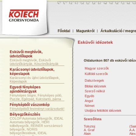
Főoldal
|
Magunkról
|
Árkalkuláció / megr
Esküvői idézetek
Esküvői meghívók,
üdvözlőlapok
Esküvői meghívók, Esküvői
Oldalunkon 807 db esküvői idéze
üdvözlőkártyák, Köszönőkártyák
Magyar szerzők
Karácsonyi üdvözlőlapok,
képeslapok
Külföldi szerzők
Karácsonyi és újévi üdvözlőlapok,
Dalszövegek
Képeslapok
Bibliai idézetek
Egyedi fényképes
ajándéktárgyak
Szerző nélkül
Fényképes bögre, Fényképes póló,
Egyéb
Puzzle, Egérpad, Kulcstartó, párna
Angol
Fényképből vászonkép
Német
Fényképéből festményt varázsolunk!
Utoljára feltöltött idézetek
Bélyegzőkészítés
COLOP Automata bélyegzők, IDEAL
Szerzőlista
Automata bélyegzők, HERI
tollbélyegzők, REINER sorszámozó
Tolsztoj
(Sai
bélyegzők, NORIS
A. Graf
A.A.
bélyegzőfestékek, IDEAL
Alain
Alex