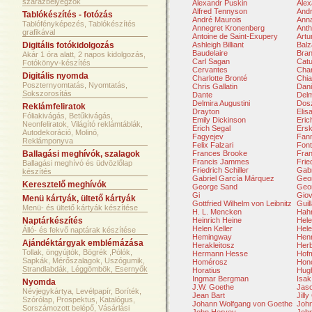
szárazbélyegzők
Alexandr Puskin
Ale
Alfred Tennyson
Andr
Tablókészítés - fotózás
André Maurois
Ann
Tablófényképezés, Tablókészítés
Annegret Kronenberg
Anth
grafikával
Antoine de Saint-Exupery
Artu
Digitális fotókidolgozás
Ashleigh Billiant
Balz
Baudelaire
Bran
Akár 1 óra alatt, 2 napos kidolgozás,
Carl Sagan
Catu
Fotókönyv-készítés
Cervantes
Char
Digitális nyomda
Charlotte Bronté
Chia
Poszternyomtatás, Nyomtatás,
Chris Gallatin
Dani
Sokszorosítás
Dante
Delm
Delmira Augustini
Dosz
Reklámfeliratok
Drayton
Elis
Fóliakivágás, Betűkivágás,
Emily Dickinson
Eri
Neonfeliratok, Világító reklámtáblák,
Erich Segal
Ersk
Autodekoráció, Molinó,
Fagyejev
Fan
Reklámponyva
Felix Falzari
Font
Ballagási meghívók, szalagok
Frances Brooke
Fran
Francis Jammes
Frie
Ballagási meghívó és üdvözlőlap
Friedrich Schiller
Gabr
készítés
Gabriel García Márquez
Geor
Keresztelő meghívók
George Sand
Geo
Gi
Giov
Menü kártyák, ültető kártyák
Gottfried Wilhelm von Leibnitz
Guil
Menü- és ültető kártyák készítése
H. L. Mencken
Hah
Naptárkészítés
Heinrich Heine
Hele
Helen Keller
Hel
Álló- és fekvő naptárak készítése
Hemingway
Hen
Ajándéktárgyak emblémázása
Herakleitosz
Herb
Tollak, öngyújtók, Bögrék ,Pólók,
Hermann Hesse
Hof
Sapkák, Mérőszalagok, Uszógumik,
Homérosz
Hono
Strandlabdák, Léggömbök, Esernyők
Horatius
Hugh
Ingmar Bergman
Isak
Nyomda
J.W. Goethe
Jas
Névjegykártya, Levélpapír, Boríték,
Jean Bart
Jill
Szórólap, Prospektus, Katalógus,
Johann Wolfgang von Goethe
Joh
Sorszámozott belépő, Vásárlási