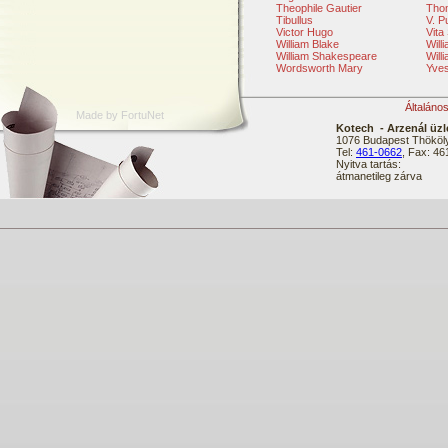
Theophile Gautier
Tho
Tibullus
V. P
Victor Hugo
Vita
William Blake
Will
William Shakespeare
Will
Wordsworth Mary
Yve
Általáno
Made by FortuNet
Kotech - Arzenál üzl
1076 Budapest Thököly
Tel:
461-0662
, Fax: 4
Nyitva tartás:
átmanetileg zárva